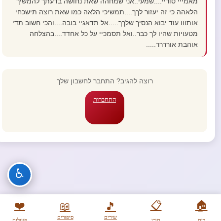
מאמייי סוריי....שמעי..אני שמחהה שאת נחושה בדעתך להמשיך
הלאהה כי זה יעזור לךך....תמשיכי הלאה כמו שאת רוצה תישכחי
אותווו עוד יבוא הנסיך שלךך.....אל תדאגיי בובה....והכי חשוב תדי
מטעויות שהיו לך כבר..ואל תסמכיי על כל אחדד....בהצלחה
אוהבת אורררר.....
רוצה להגיב? התחבר לחשבון שלך
התחברות
♿
❤️
📋
🏠
📖
🎵
שירים
סיפורים
בית
תוכן
פעולות