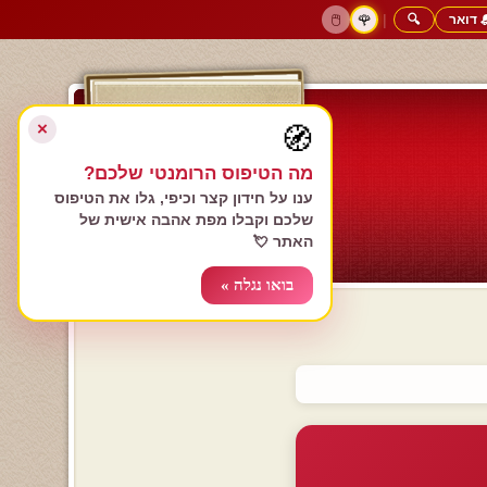
 דואר
🔍
|
🖱️
🌹
דף הבית
גולשים כותבים
הרשם עכשיו
התחבר
צימרים רומנטיים
חנות המתנות