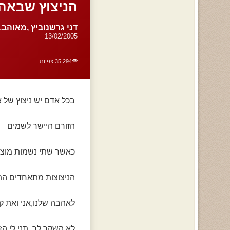
הניצוץ שבאה
דני גרשנוביץ ,מאוהב1
13/02/2005
👁️
35,294 צפיות
בכל אדם יש ניצוץ של א
הזורם היישר לשמים
כאשר שתי נשמות מוצאו
הניצוצות מתאחדים התש
לאהבה שלנו,אני ואת קרו
לא השקר לך, תני לי ה