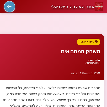
אתר האהבה הישראלי
🔑
📚 סיפורי אהבה
משחק המחבואים
sweetbaby
08/10/2003
👁️
1,983 צפיות
💬
7 תגובות
מספרים שפעם נפגשו במקום כלשהו על פני האדמה, כל הרגשות
והתכונות של בני האדם. כשהשעמום פיהק בפעם המי יודע כמה,
השיגעון, כהרגלו כל כך משוגע, הציע לכולם: "בואו נשחק מחבואים!".
הספקנות הרימה גבה והסקרנות, שלא ידעה להתאפק, שאלה: