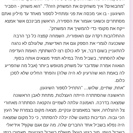
"מחבואים? איך משחקים את המשחק הזה?". "הוא משחק - הסביר
השיגעון - בו אני מכסה את פני ומתחיל לספור מאחד עד מיליון ואתם
מסתתרים וכשאני אגמור את הספירה, הראשון מבינכם אשר אמצא
ייקח את מקומי כדי להמשיך את המשחק".
ההתלהבות רקדה עם האופוריה, השמחה קפצה כל כך הרבה
ששכנעה לגמרי את הספק וגם את האדישות, שלעולם לא נהגה
להתעניין בשום דבר, אך לא כולם רצו להשתתף; האמת העדיפה
שלא להסתתר, בשביל מה? במילא תמיד מוצאים אותה בסוף.
הגאווה אמרה שמדובר על משחק מטופש ביותר (אבל מה שהפריע
לה באמת הוא שהרעיון לא היה שלה) והפחד החליט שלא לסכן
כלום.
"אחת, שתיים, שלוש… "התחיל לספור השיגעון.
הראשונה שהסתתרה הייתה העצלנות, מתחת לאבן הראשונה
שמצאה בדרכה. האמונה עלתה לשמיים והקנאה הסתתרה מאחורי
צל ההצלחה, אשר במאמצים ענקיים, מצאה מקום בצמרת של העץ
הכי גבוה. הנדיבות כמעט שלה יכלה להסתתר, כי כל מקום שמצאה
היה נפלא בשביל אחד החברים שלה. מה עם אגם שקוף? אידיאלי
בשביל היופי, חור בגזע העץ? מושלם בשביל הצניעות, מאחורי כנפי