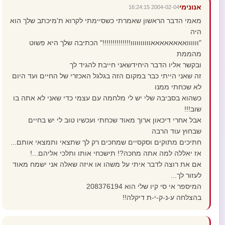
אנונימי
2004-02-04 16:24:15
מאמי הדבר הראשון שאמרתי כשסיימתי לקרוא ת'מיכתב שלך הוא
היה
"וווווואאאאאאאאוווווווווו!!!!!!!!!!!!!!" הכתיבה שלך היא פשוט
מהממת
ובקשר אליו הדבר היחידשאני חייבת להגיד לך
זה שאני הייתי כבר במקום הזה בגלגל האכזרי של החיים ועד היום
לא שכחתי ממנו
כשהוא בסביבה שלי יש לי מלחמה עם עצמי כדי שאני לא אתה בו
שוב!!!
אבל אחרי דיכאון ארוך מאוד שכחתי ועכשיו טוב לי יש בחיים
שבחוץ עוד הרבה
חתיכים מתוקים וסקסיים שמחכים רק לך שתצאי ותמצאי אותם...
אז יאללה למה אתה מחכה?! תישכחי אותו ותלכי אליהם...!
אם את רוצה לדבר איתי על משהו או איזה שאלה אני ישמח מאוד
לעזור לך...
המיספר אי סי קיו שלי הוא 208376194
בהצלחה ע-נ-ק-י-ת דיקלה!!