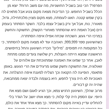
הפרפר? הכי טוב בשביל החושניות, מה עם משב הרוח? יוצא מן
הכלל בשביל החופש. כך הנדיבות מצאה מקום צנוע אבל מתאים לה
בקרן שמש קטנה. האגו לעומתה, מצא מקום מצוין מלכתחילה, גדול,
מאוורר, נוח, אבל אך ורק בשביל עצמו בלבד. השקר הסתתר בעומק
הים (אבל האמת היא שהסתתר מאחורי הקשת), התשוקה והחשק
במרכז הרי געש, השכחה שכחה אפילו איפה הסתתרה.
כשהשיגעון ספר 999,999, האהבה עוד לא מצאה מקום להסתתר, כי
כל המקומות היו תפוסים. "מיליון!" הכריז השיגעון והחל בחיפושים.
הראשונה שמצא הייתה העצלות, רק שלושה צעדים ממנו מתחת
לאבן. אחר כך שמעו את האמונה שמתווכחת עם אלוהים על
זואולוגיה, את התשוקה וחשק שמעו מרעידים את הרי הגעש. באופן
פתאומי, הופיעה לה הקנאה וכך הצליח לפענח איפה ההצלחה. את
האנוכיות לא היה צורך לחפש, היא בעצמה ולבדה יצאה ממחבואה,
שהיה זה קן דבורים.
מרוב שהלך, השיגעון הרגיש צמא, וכך הגיע לאגם ושם מצא את
היופי. עם הספק היה קלי קלות, כי מצא אותו יושב על הגדר בלי
להחליט עדיין באיזה מקום להסתתר. כך מצא אחד אחד את כולם,
את הכשרון בין עשבים הטריים, את החרדה במערה חשוכה, את