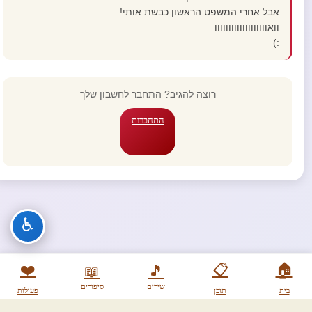
אבל אחרי המשפט הראשון כבשת אותי!
וואווווווווווווווווווו
:)
רוצה להגיב? התחבר לחשבון שלך
התחברות
♿
❤️
📋
🏠
📖
🎵
שירים
סיפורים
בית
תוכן
פעולות