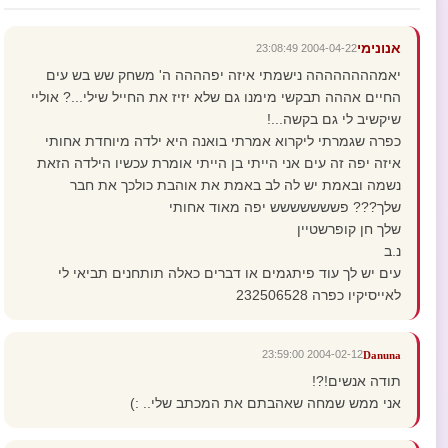
אנונימי
2004-04-22 23:08:49
יאמהההההההה נישמתי איזה יפהההה ה' משחק שש בש עים
החיים אההה תבקשי מימנו גם שלא יזיז את החייל שילי...? אוליי
שיקשיב לי גם בקשה...!
כפרה שגמרתי ליקרוא אמרתי בואנה היא ילדה מיוחדת אחותי
איזה יפה זה עים אני הייתי בן הייתי אומרת עכשיו הילדה הזאת
נשמה ובאמת יש לה לב באמת את אוהבת כולכך את חבר
שלך??? פששששששש יפה מאוד אחותי
שלך חן קופרשטיין
נ.ב
עים יש לך עוד פיתגמים או דברים כאלה תותחנים תביאי לי
לאייסיקיו כפרה 232506528
2004-02-12 23:59:00
Danuna
תודה אנשים!?!
אני ממש שמחה שאהבתם את המכתב שלי.. :)