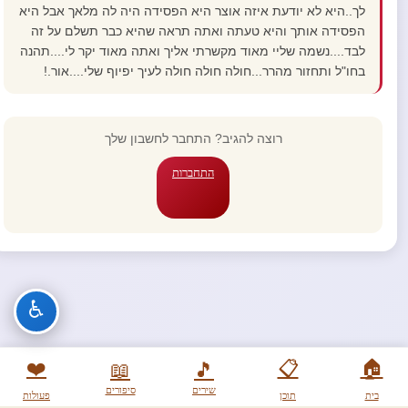
לך..היא לא יודעת איזה אוצר היא הפסידה היה לה מלאך אבל היא
הפסידה אותך והיא טעתה ואתה תראה שהיא כבר תשלם על זה
לבד....נשמה שליי מאוד מקשרתי אליך ואתה מאוד יקר לי....תהנה
בחו"ל ותחזור מהרר...חולה חולה חולה לעיך יפיוף שלי....אור.!
רוצה להגיב? התחבר לחשבון שלך
התחברות
♿
❤️
📋
🏠
📖
🎵
שירים
סיפורים
בית
תוכן
פעולות