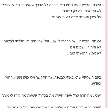
הלכתי הבייתה עם סתיו היא דיברה כל הדרך שיגעה לי תכשל בכלל
לא הקשבתי לה רק חשבתי
על עידן והבנתי איזה טעות עשיתי
נכנסתי הביתה וישר הלכתי לישון ...שלושה ימים לא הלכתי לבצפר
לא היה לי עצבים וגם
לא ממש הרגשתי טוב ..
ביום השלישי שלא באתי לבצפר.. גל התקשר אלי כולו נשמע לחוץ
ומודאג
"שני . מה קרה לך? איפה היית? את בסדר? שמעת מה קרה לגיא??"
"קודם כל אומרים שלום משלומך איך את מרגישה והלו? ואחר כך