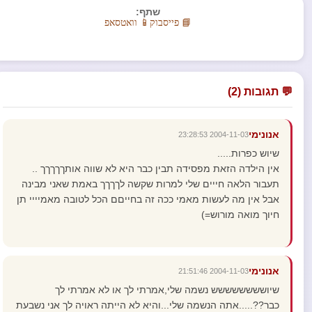
שתף:
📘 פייסבוק
📱 וואטסאפ
💬 תגובות (2)
אנונימי
2004-11-03 23:28:53
שיוש כפרות.....
אין הילדה הזאת מפסידה תבין כבר היא לא שווה אותךךךךך ..
תעבור הלאה חייים שלי למרות שקשה לךךךך באמת שאני מבינה
אבל אין מה לעשות מאמי ככה זה בחייםם הכל לטובה מאמיייי תן
חיוך מואה מורוש=)
אנונימי
2004-11-03 21:51:46
שיושששששששש נשמה שלי,אמרתי לך או לא אמרתי לך
כבר??.....אתה הנשמה שלי...והיא לא הייתה ראויה לך אני נשבעת