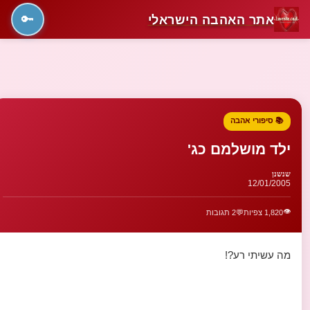
אתר האהבה הישראלי
🔑
📚 סיפורי אהבה
ילד מושלמם כג'
שנשנן
12/01/2005
👁️
1,820 צפיות
💬
2 תגובות
מה עשיתי רע?!