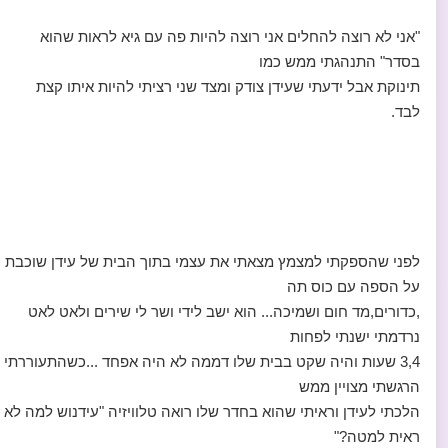
"אני לא רוצה להחלים אני רוצה להיות פה עם גיא לראות שהוא
בסדר" התנהגתי ממש כמו
תינוקת אבל ידעתי שעידן צודק ומצד שני רציתי להיות איתו קצת
לבד.
לפני שהספקתי למצמץ מצאתי את עצמי בתוך הבית של עידן שוכבת
על הספה עם כוס תה
,כדורים,מד חום ושמיכה... הוא ישב לידי ושר לי שירים ולאט לאט
נרדמתי ישנתי לפחות
3,4 שעות והיה שקט בבית שלו דממה לא היה אפחד ...כשהתעוררתי
הרגשתי מצויין ממש
הלכתי לעידן וראיתי שהוא בחדר שלו רואה טלוויזיה "עידנוש למה לא
ראית למטה?"