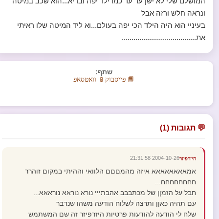
המושלם שלי לא ישן ער ער כמו ילד יפה ובריא...הוא שכב במיטה
ונראה חלש ורזה אבל
בעיניי הוא היה הילד הכי יפה בעולם...וא ליד המיטה שלו ראיתי
את......................................
שתף:
📘 פייסבוק
📱 וואטסאפ
💬 תגובות (1)
2004-10-26 21:31:58
היזרפיזר
אמאאאאאאאא איזה מהמםםם הלוואי וההיתי במקום זוהרר
חחחחחחחח...
חבל על הזמןן של מכתבבב אהבתייי נורא נוראא נוראאא...
עם תהיה כאןן ותרצה לשלוח הודעה משהו שנדבר
שלח לי הודעה להודעות פרטיות היזרפיזר זה שם המשתמש