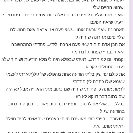
ושהוא החיים שלי
ושאניי מתה עליו וכל מיני דברים כאלה...ונסעתי הבייתה...פחדתי כי
ידעתי שזאת הפעם
האחרונה שאני אראה אותו....שאי פעם אני אראה אאת המושלם
שליי פעם אחרונה שיהיה לי
את הבן אדם היחיד שאי פעם אהבתי לידי....פחדתי מהמחשבה
הזאת...בחיי שפחדתי! נרדמתי
וקמתי יום למוחרת....ראיתי שבפלא היה לי מלא הודעות ושיחור שלא
נענו...התחלתי לקרוא
את כולם עד שקיבלתי הודעה אחת מהפלא של גיל(תיארתי לעצמי
שאמא שלו כתבה לי) םחדתי
לראות אותה כי פחדתי שיהיה שם כתוב מתי ההלוייה אבל לא היה
שם כתוב דבר דווקא לא רע
בכלל.......אולי אפילו טוב...ורציני דבר טוב מאוד.....נכון היה כתוב
בהודעה שגיל
התעורר....הייתי כולי מאושרת הייתי בעננים ישר אצתי לבית חוילם
וראיתי אותו....את