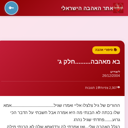
אתר האהבה הישראלי
🔑
📚 סיפורי אהבה
בא מאהבה.........חלק ג'
ליאורוש
26/12/2004
👁️
2,307 צפיות
💬
1 תגובות
ההורים של גיל צלצלו אליי ואמרו שגיל.....................................אמא
שלו בכתה לא הבנתי מה היא אמרה אבל חשבתי על הדבר הכי
גרוע.......פחדתי שגיל נהרג
בגלל האהבה שלי...ואז אמרתי לה ורד(אמא שלו) לא הבנתי מילה