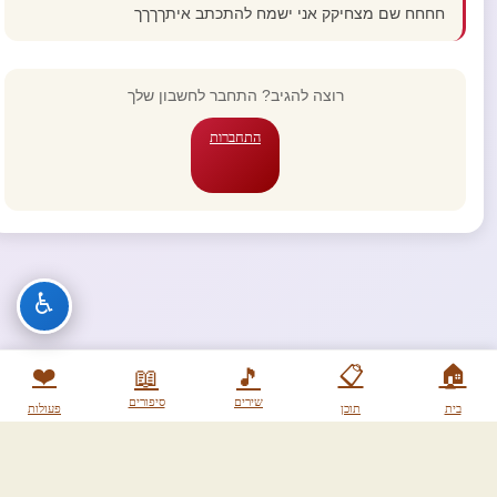
חחחח שם מצחיקק אני ישמח להתכתב איתךךךך
רוצה להגיב? התחבר לחשבון שלך
התחברות
♿
❤️
📋
🏠
📖
🎵
שירים
סיפורים
בית
תוכן
פעולות