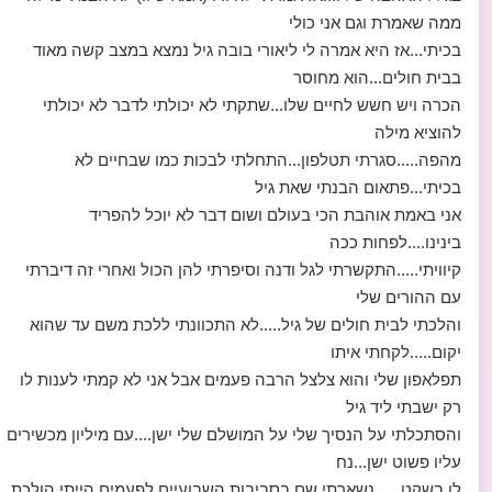
ממה שאמרת וגם אני כולי
בכיתי...אז היא אמרה לי ליאורי בובה גיל נמצא במצב קשה מאוד
בבית חולים...הוא מחוסר
הכרה ויש חשש לחיים שלו...שתקתי לא יכולתי לדבר לא יכולתי
להוציא מילה
מהפה.....סגרתי תטלפון...התחלתי לבכות כמו שבחיים לא
בכיתי...פתאום הבנתי שאת גיל
אני באמת אוהבת הכי בעולם ושום דבר לא יוכל להפריד
בינינו....לפחות ככה
קיוויתי.....התקשרתי לגל ודנה וסיפרתי להן הכול ואחרי זה דיברתי
עם ההורים שלי
והלכתי לבית חולים של גיל.....לא התכוונתי ללכת משם עד שהוא
יקום.....לקחתי איתו
תפלאפון שלי והוא צלצל הרבה פעמים אבל אני לא קמתי לענות לו
רק ישבתי ליד גיל
והסתכלתי על הנסיך שלי על המושלם שלי ישן....עם מיליון מכשירים
עליו פשוט ישן...נח
לו בשקט......נשארתי שם בסביבות השבועיים לפעמים הייתי הולכת