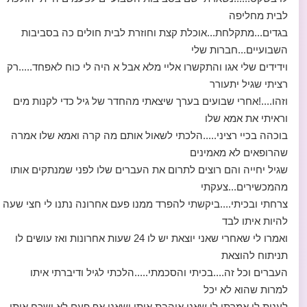
לבית מחליפה
בגדים...מתקלחת...אוכלת קצת וחוזרת לבית חולים כה בסביבות
השבועיים...חברות שלי
וידידים שלי אגו והתקשרו אליי מלא אבל א היה לי כוח לאפחד.....רק
רציתי שגיל יתעורר
וזהו....!אחרי שבועים בערך שיצאתי מהחדר של גיל כדי לקנות מים
וראיתי את אמא שלו
בוכהה בכיי רציני.....הלכתי לשאול אותם מה קרה ואמא שלו אמרה
שהרופאים לא מאמינים
שגיל יחייה והם רוצים לתרום את העברים שלו לפני שמנתקים אותו
מהמכשירים...צעקתי
צרחתי ובכיתי....ביקשתי להפרד ממנו פעם אחרונה נתנו לי חצי שעה
להיות איתו לבד
ואמרו לי שאחרי שאני יוצאת יש לו 24 שעות אחרונות ואז עושים לו
תניתוח להוצאת
העברים וכל זה....בכיתי והסכמתי.....הלכתי לגיל ודיברתי איתו
למרות שהוא לא יכל
לענות לי אמרתי לו שאני אוהבת אותו ושאני אף פעם לא ישכח אותו