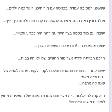
שהגענו למסיבה עמדתי בכניסה עם מור חיכנו לעוד כמה ילדים...
אח"כ דורין באה נכנסתי איתה למסיבה רקדנו היה מ'זהה כיףףףף...
ישבתי עם מור בספה בצד הייתי גמורהה היה כבר 5 וחציייי...
יצאנו מהמסיבה ב6 ורבע ככה ועשרים בערך...
הלכנו הבייתה ירדתי אצל מור ההורים שלו לא היו בבית...
ישנוו קמנווו בצהרים התארגנו והלכנו לקניון לקנות מתנה לאמא שלו
..חח איזה מאמי
קונה לה מתנה...
הוא קנה לה אלבום כ'זה מעץ והם שמו ת'תמונה של המשפחה מחוץ
לאלבום משהו טיליםם!!