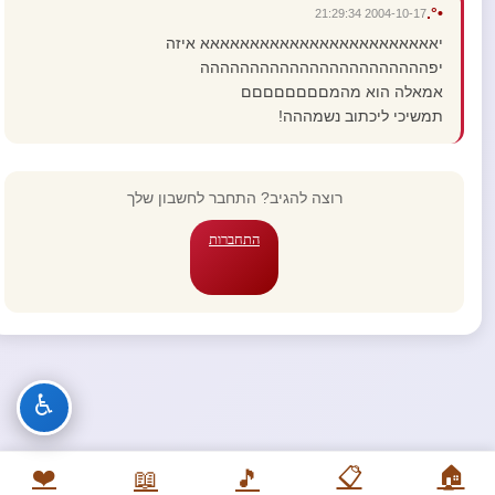
•°.
2004-10-17 21:29:34
יאאאאאאאאאאאאאאאאאאאאאאאא איזה
יפההההההההההההההההההההההה
אמאלה הוא מהמםםםםםםםם
תמשיכי ליכתוב נשמההה!
רוצה להגיב? התחבר לחשבון שלך
התחברות
♿
❤️
📋
🏠
📖
🎵