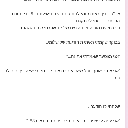
אח"כ דורין יצאה מהמקלחת סתם ישבנו אצלהה ב9 וחצי חזרתיי
הבייתה נכנסתי להתקלח
דיברתי עם מור החיים היפים שליי..ונשפכתי למיטההההה
בבוקר שקמתי ראיתי ת'הודעות של שלומי...
"אני מצטער שאמרתי את זה..."
"אני אוהב אותך חבל שאת אוהבת את מור..תזכרי איזה כיף היה לנו
ביחד"
שלחתי לו הודעה :
"אני עפה לביצפר..דבר איתי בצהרים תהיה כאן ב3!!.."