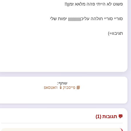
פשוט לא הייתי פהה מלאא זמןן!!
סוריי סוריי חולהה עליכןןןןןןןןןןן יפוות שלי
תגיבוו=)
שתף:
📘 פייסבוק
📱 וואטסאפ
💬 תגובות (1)