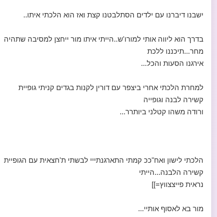
ישבנו דיברנו עם ילדים הסתלבטנו קצת ואז הוא הלכתי איתו..
בדרך הוא ליווה אותי למורו'ש..הייתי איתו מור ייחצן למסיבה שתהיה
מחר...תיכננו ללכת
אירגנו הסעות והכל...
למחרת הלכתי אחרי ביצפר עם דורין לקנות בגדים קניתי גופיית
קשירה לבנה וגופייה
ורודה משהו קטלני ביותרר...
הלכתי לישון ואח"ככ קמתי התארגנתייי לבשתי ת'חצאית עם הגופיית
קשירה הלבנה...הייתי
נראית פייצצווץ=]]
מור בא לאסוף אותיי...