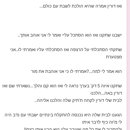
ואז דורין אמרה שהיא הולכת לשבת עם כולם...
ישבנו שתקנו ואז הוא הסתכל עליי ואמר לי אני אוהב אותך..
שתקתי הסתכלתי על הרצפה ואז הסתכלתי עליו ואמרתי לו..אני
מצטערת
הוא אמר לי למה...?אמרתי לו כי אני אוהבת את מור
שתקנו איזה 5 דק' בערך נראה לי ואז הוא קם והלך...נשארתי שם ואז
דורין באה...הלכנו
לבית שלי דורין לקחה ת'תיק שלה והלכנו אליהה..
הגענו לבית שלה היא נכנסה להתקלח בינתיים ישבתי עם נדב היה
לי מ'זה כיף לדבר איתו
ולהסביר לו את כל מה שעובר עליי הוא הבין אותי רצח!!