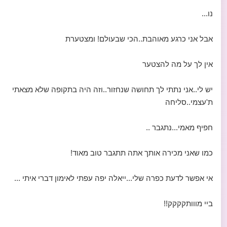
נו...
אבל אני כרגע מאוהבת..הכי שבעולם! ומצטערת
אין לך על מה להצטער
יש לי..אני נתתי לך תחושה שנחזור..וזה היה בתקופה שלא מצאתי
ת'עצמי..סליחה
חפיף מאמי...נתגבר ..
כמו שאני מכירה אותך אתה תתגבר טוב מאוד!
אי אפשר לדעת כפרה שלי...ייאלה יפה עפתי לאימון דברי איתי ...
ביי מווותקקקק!!