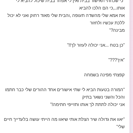
"כי שכחתי תאישור בבית ואין לי אפחד בבית שיכול להביא לי
אותו..,כי הם הלכו להביא
את אמא שלי מהשדה תעופה ,והבית שלי מאוד רחוק ואני לא יכול
ללכת עכשיו ולחזור
מבינה?"
"כן בטח ...אני יכולה לעזור לך!!"
"איך???"
קפצתי מפינה בשמחה
"המורה בטעות הביא לי שתי אישורים אחד ההורים שלי כבר חתמו
והכל והשני נשאר בתיק
אני יכולה לתתת לך אותו ותזייפי חתימה!"
"יאוו את גדולה שיר הצלת אותי שיאוו מה הייתי עושה בלעדייך חיים
שלי"