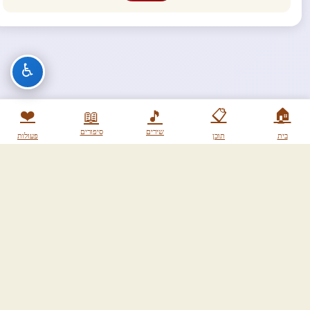
♿
❤️
📋
🏠
📖
🎵
שירים
סיפורים
בית
תוכן
פעולות