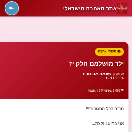
אתר האהבה הישראלי
🔑
📚 סיפורי אהבה
ילד מושלמם חלק יז'
שנשנן שונאת את ספיר
12/11/2004
👁️
2,093 צפיות
💬
3 תגובות
תודה לכל התגובות!!!
אני בת 15 וקצת....