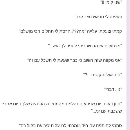
"שני קומי !!"
והוזיזה לי תראש מצד לצד
קמתי וצעקתי עלייה "מה???,הרסת לי תחלום הכי מושלם"
"מצטערת אז מה שרציתי לספר לך הוא..."
"אני מקווה שזה חשוב כי כבר שיגעת לי תשכל עם זה"
"טוב אולי תקשיבי...?"
"נו.. דברי"
"נכון באותו יום שפתאום נהלמת מהמסיבה הפתעה שלך ביום אחרי
ששכבת עם עי..."
סתמי לה תפה עם היד ואמרתי לה"על תזכיר את בקול רם"