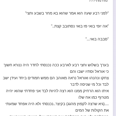
"מה מתי???"
"לפני רבע שעה הוא אמר שהוא בא מחר בשבע וחצי"
"אה יופי בואי פז בואי נסתובב קצת.."
"סבבה בואי..."
בערך בשלוש וחצי רבע לארבע ככה נכנסתי לחדר היה ננורא חשוך
כי אוראל וסתיו ישבו והם
צחקו ונהנהו ואוראל נראה מאוהב הם ממש חמודים ביחד ועידן ישב
לבד וכל מי שניסה לדבר
איתו הוא הרחיק ממנו הוא רצה להיות לבד אני פחדתי שהוא יהיה
מטרוף כמו אח שלו
....(גיא שרצה לקפוץ מהגג) בקיצר..נכנסתי ולא היה אפחד שמעתי
את הקולות של המים