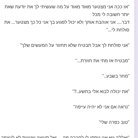
"אז ככה אני מצטער מאוד מאוד על מה שעשיתי לך את יודעת שאת
יותר חשובה לי מכל
דבר.... אני אוהבת אותך ולא יכול לפגוע בך אני כל כך מצטער... את
סולחת לי..."
"אני סולחת לך אבל תבטיח שלא תחזור על המעשים שלך"
"מבטיח אז מתי את חוזרת..."
"מחר בשבע.."
"את יכולה לבוא אלי בתשע..?"
"נראה אם אני לא יהיה עייפה"
"טוב כפרה שלי"
"יאללה גיא אני טסתי לי לחברה פה.... ואל תעשה שטויות לא לעצמך