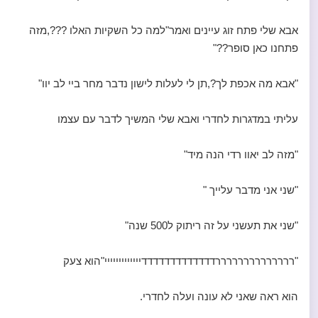
אבא שלי פתח זוג עיינים ואמר"למה כל השקיות האלו ???,מזה
פתחנו כאן סופר??"
"אבא מה אכפת לך?,תן לי לעלות לישון נדבר מחר ביי לב יוו"
עליתי במדגרות לחדרי ואבא שלי המשיך לדבר עם עצמו
"מזה לב יאוו רדי הנה מיד"
"שני אני מדבר עלייך "
"שני את תעשני על זה ריתוק ל500 שנה"
"ררררררררררררררדדדדדדדדדדדדדייייייייייייי"הוא צעק
הוא ראה שאני לא עונה ועלה לחדרי.