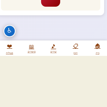
♿
❤️
📋
🏠
📖
🎵
שירים
סיפורים
בית
תוכן
פעולות