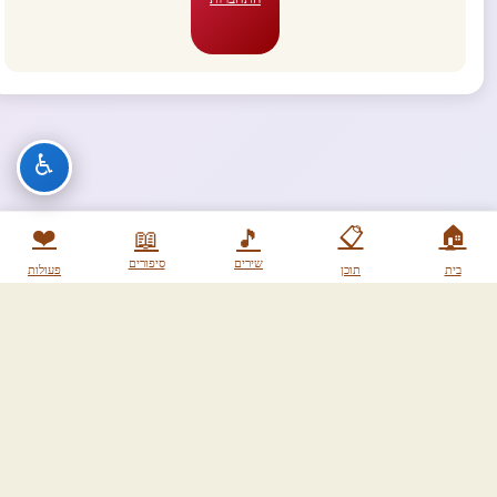
♿
❤️
📋
🏠
📖
🎵
שירים
סיפורים
בית
תוכן
פעולות