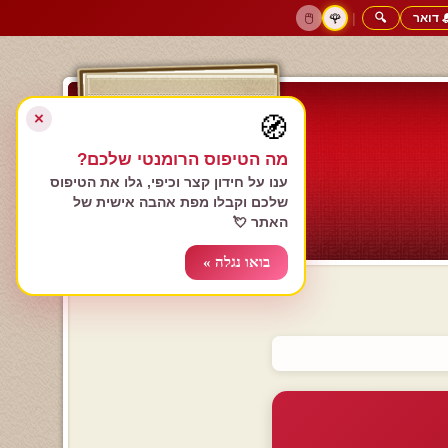
 דואר
🔍
|
🖱️
🌹
דף הבית
גולשים כותבים
הרשם עכשיו
התחבר
צימרים רומנטיים
חנות המתנות