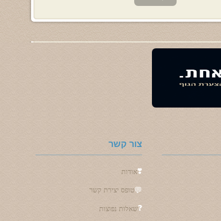
צור קשר
❣️
אודות
💬
טופס יצירת קשר
❓
שאלות נפוצות