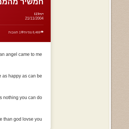
חמשיר מהמם ת
דנה123
21/11/2004
👁️
8,469 צפיות
💬
1 תגובות
 an angel came to me
 as happy as can be
e's nothing you can do
e than god lovse you