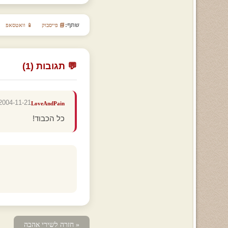
שתף:
📘 פייסבוק
📱 וואטסאפ
💬 תגובות (1)
2004-11-21 10:15:38
LoveAndPain
כל הכבוד!
« חזרה לשירי אהבה