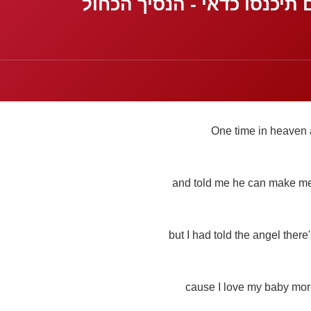
יכנסו כדאי - הנסיך הכחול
One time in heaven
and told me he can make me
but I had told the angel ther
cause I love my baby mor