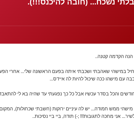
תי נשכח... (חובה להיכנס!!!).
הנה הקדמה קטנה..
יל במישהי שאהבתי ושכבתי איתה בפעם הראשונה שלי... אחרי הפע
ה עם מישהו ככה שיכול להיות לה איידס...
מישהי ממש חמודה... יש לה עיניים ירוקות (חשבתי שכחולות), המקום 
שיר... אני מחכה לתגובות!!! ;-) תודה, ביי ביי נסיכות..