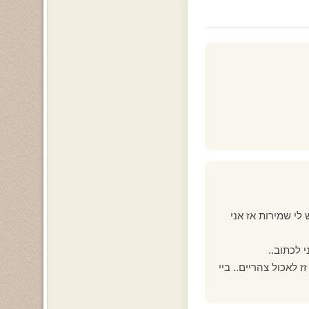
לי שמירות אז אני
 לכתוב..
.. אני זז לאכול צהריים.. ביי