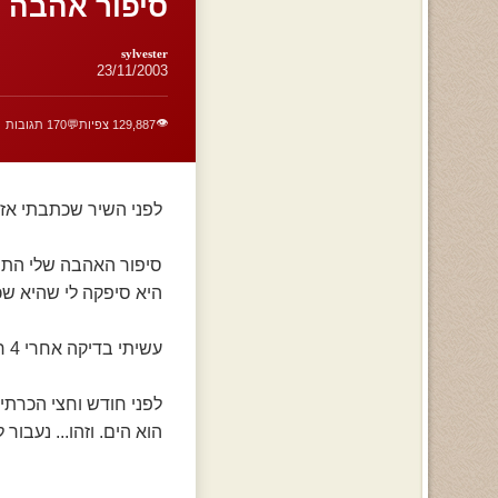
סיפור אהבה בל
sylvester
23/11/2003
👁️
129,887 צפיות
💬
170 תגובות
לפני השיר שכתבתי אז 
סיפור האהבה שלי התח
היא סיפקה לי שהיא שכב
עשיתי בדיקה אחרי 4 חודשים והכל בסדר עכשיו אבל כל כך נפגעתי עד שהיה בא לי להתאבד..
לפני חודש וחצי הכרתי 
הוא הים. וזהו... נעבור ל