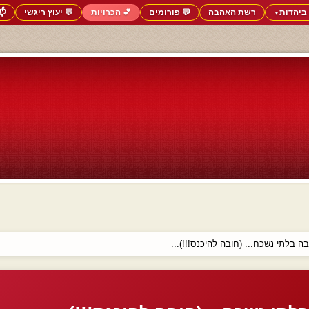
ביהדות
רשת האהבה
💬 פורומים
💕 הכרויות
💬 יעוץ ריגשי
📬
▼
 בלתי נשכח... (חובה להיכנס!!!)...