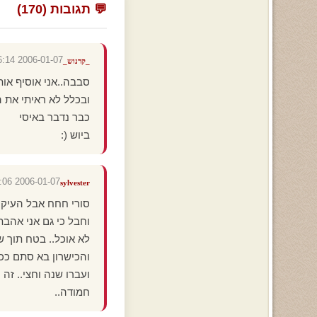
💬 תגובות (170)
2006-01-07 19:06:14
_קרנוש_
סבבה..אני אוסיף אות
ובכלל לא ראיתי את ה
כבר נדבר באיסי
ביוש (:
2006-01-07 16:48:06
sylvester
סורי חחח אבל העיקר
וחבל כי גם אני אהבת
לא אוכל.. בטח תוך שבועיים 
והכישרון בא סתם ככ
חמודה..