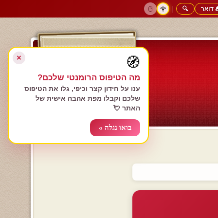
 דואר
🔍
|
🖱️
🌹
דף הבית
גולשים כותבים
הרשם עכשיו
התחבר
צימרים רומנטיים
חנות המתנות