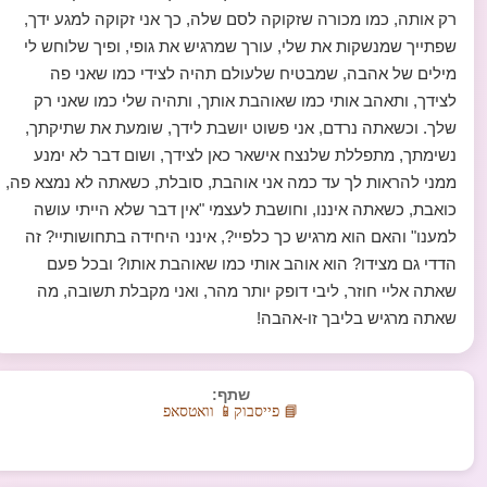
רק אותה, כמו מכורה שזקוקה לסם שלה, כך אני זקוקה למגע ידך,
שפתייך שמנשקות את שלי, עורך שמרגיש את גופי, ופיך שלוחש לי
מילים של אהבה, שמבטיח שלעולם תהיה לצידי כמו שאני פה
לצידך, ותאהב אותי כמו שאוהבת אותך, ותהיה שלי כמו שאני רק
שלך. וכשאתה נרדם, אני פשוט יושבת לידך, שומעת את שתיקתך,
נשימתך, מתפללת שלנצח אישאר כאן לצידך, ושום דבר לא ימנע
ממני להראות לך עד כמה אני אוהבת, סובלת, כשאתה לא נמצא פה,
כואבת, כשאתה איננו, וחושבת לעצמי "אין דבר שלא הייתי עושה
למענו" והאם הוא מרגיש כך כלפיי?, אינני היחידה בתחושותיי? זה
הדדי גם מצידו? הוא אוהב אותי כמו שאוהבת אותו? ובכל פעם
שאתה אליי חוזר, ליבי דופק יותר מהר, ואני מקבלת תשובה, מה
שאתה מרגיש בליבך זו-אהבה!
שתף:
📘 פייסבוק
📱 וואטסאפ