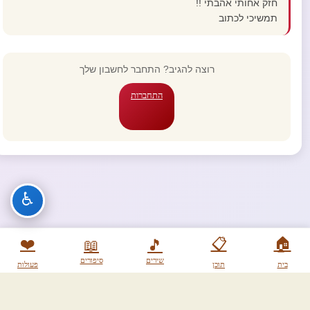
חזק אחותי אהבתי !!
תמשיכי לכתוב
רוצה להגיב? התחבר לחשבון שלך
התחברות
♿
❤️
📋
🏠
📖
🎵
שירים
סיפורים
בית
תוכן
פעולות