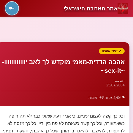
אתר האהבה הישראלי
🔑
🎵 שירי אהבה
אהבה הדדית-מאמי מוקדש לך לאב יוווווווווווו-
~sex-it~
~sex-it~
25/07/2004
👁️
2,404 צפיות
💬
6 תגובות
וכל כך קשה לעצום עיניים, כי אני יודעת שאולי כבר לא תהיה פה
כשאתעורר, וכל כך קשה כשאתה לא פה בין ידיי, כל כך מנסה לא
להתפורר, להישבר, להיזכר בדמותך שכל כך אהבתי, חשקתי, רציתי