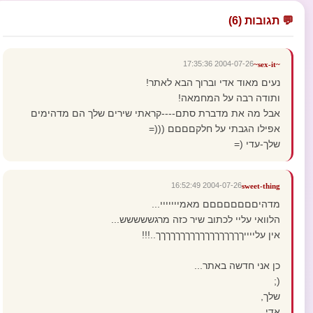
💬 תגובות (6)
2004-07-26 17:35:36
~sex-it~
נעים מאוד אדי וברוך הבא לאתר!
ותודה רבה על המחמאה!
אבל מה את מדברת סתם----קראתי שירים שלך הם מדהימים
אפילו הגבתי על חלקםםםם (((=
שלך-עדי (=
2004-07-26 16:52:49
sweet-thing
מדהיםםםםםםםם מאמייייייי...
הלוואי עליי לכתוב שיר כזה מרגששששש...
אין עלייייךךךךךךךךךךךךךךךךךך..!!!
כן אני חדשה באתר...
(;
שלך,
אדי.