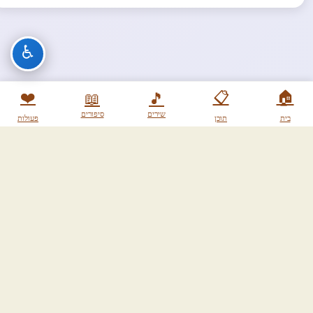
♿
❤️
📋
🏠
📖
🎵
שירים
סיפורים
בית
תוכן
פעולות