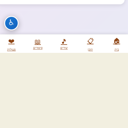
♿
❤️
📋
🏠
📖
🎵
שירים
סיפורים
בית
תוכן
פעולות