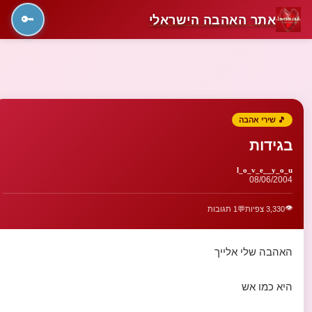
אתר האהבה הישראלי
🔑
🎵 שירי אהבה
בגידות
l_o_v_e__y_o_u
08/06/2004
👁️
3,330 צפיות
💬
1 תגובות
האהבה שלי אלייך
היא כמו אש