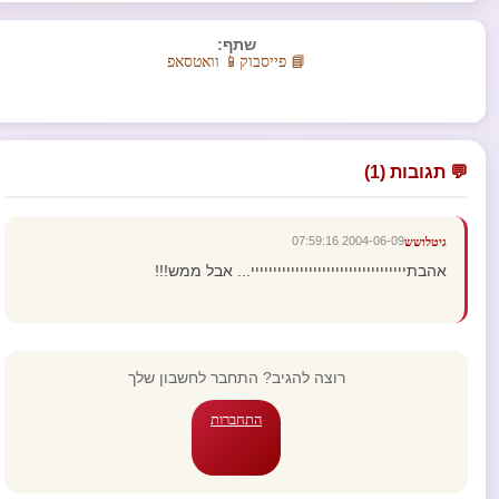
שתף:
📘 פייסבוק
📱 וואטסאפ
💬 תגובות (1)
2004-06-09 07:59:16
גיטלושש
אהבתייייייייייייייייייייייייייייייייייי... אבל ממש!!!
רוצה להגיב? התחבר לחשבון שלך
התחברות