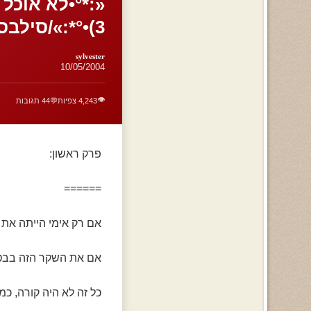
3)•°*:»/סילבסטר החתול.
sylvester
10/05/2004
👁️
4,243 צפיות
💬
44 תגובות
פרק ראשון:
======
אם רק אימי הייתה את
אם את השקר הזה בבטן
כל זה לא היה קורה, כמ