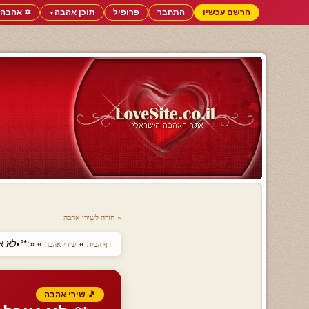
הרשם עכשיו
התחבר
פרופיל
תוכן אהבה
✡️ אהבה 
▼
« חזרה לשירי אהבה
»
» «:*°•לא א
דף הבית
שירי אהבה
🎵 שירי אהבה