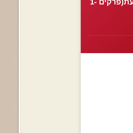
«:*°•לא אוכל בך שוב לגעת, אהבה אסורה את זה מונעת(פרקים 1-