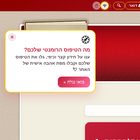
 דואר
🔍
|
🖱️
🌹
דף הבית
גולשים כותבים
הרשם עכשיו
התחבר
צימרים רומנטיים
חנות המתנות