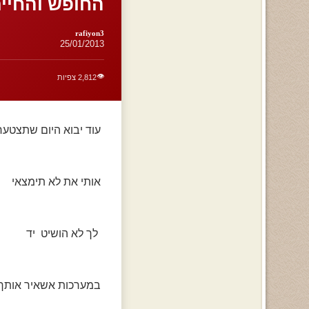
החופש והחיים..
rafiyon3
25/01/2013
👁️
2,812 צפיות
עוד יבוא היום שתצטער
אותי את לא תימצאי
לך לא הושיט יד
במערכות אשאיר אותך