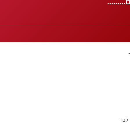
.......
י
 לבד