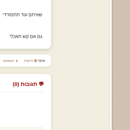
שאיתם עוד תתמודדי
גם אם קש תאכלי
שתף:
📘 פייסבוק
📱 וואטסאפ
💬 תגובות (0)