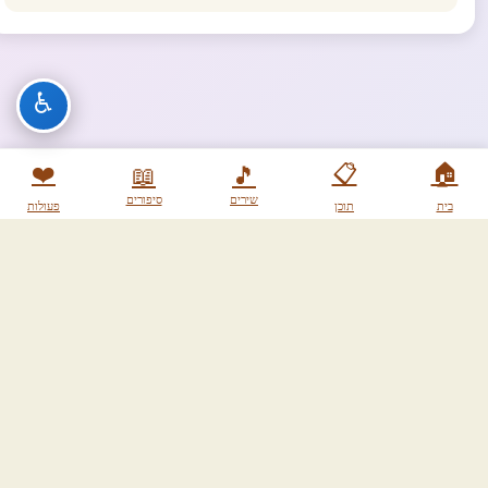
♿
❤️
📋
🏠
📖
🎵
שירים
סיפורים
בית
תוכן
פעולות