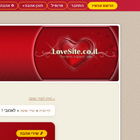
הרשם עכשיו
התחבר
פרופיל
תוכן אהבה
✡️ אהבה 
▼
« חזרה לשירי אהבה
»
» לאהובי !
דף הבית
שירי אהבה
🎵 שירי אהבה