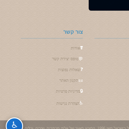
צור קשר
❣️
אודות
💬
טופס יצירת קשר
❓
שאלות נפוצות
📜
תקנון האתר
🔒
מדיניות פרטיות
♿
הצהרת נגישות
♿
💕 מקום שבו אהבה מתחילה - LoveSite הוא אתר האהבה והתוכן המוביל בישראל מאז 1996, המציע מאגר של אלפי מכתבים, שירים, וכלים