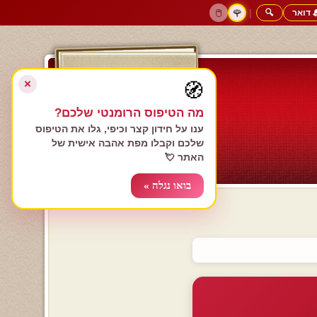
 דואר
🔍
|
🖱️
🌹
דף הבית
גולשים כותבים
הרשם עכשיו
התחבר
צימרים רומנטיים
חנות המתנות