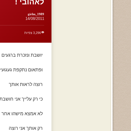
לאהובי !
girlm_1989
14/08/2011
👁️
3,296 צפיות
יושבת ונזכרת ברגעים
ופתאום נתקפת געגועי
רוצה לראות אותך
כי רק עלייך אני חושבת
לא אמצא מישהו אחר
רק אותך אני רוצה