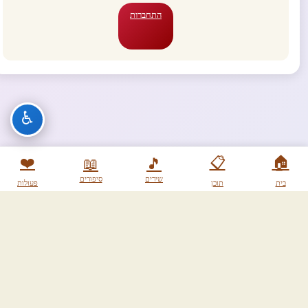
התחברות
♿
❤️
📋
🏠
📖
🎵
שירים
סיפורים
בית
תוכן
פעולות