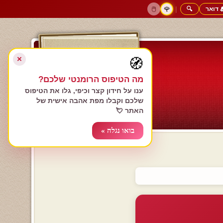
 דואר
🔍
|
🖱️
🌹
דף הבית
גולשים כותבים
הרשם עכשיו
התחבר
צימרים רומנטיים
חנות המתנות