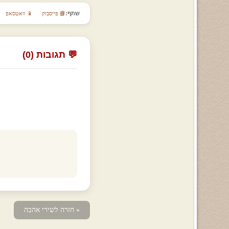
שתף:
📘 פייסבוק
📱 וואטסאפ
💬 תגובות (0)
« חזרה לשירי אהבה