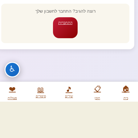
רוצה להגיב? התחבר לחשבון שלך
התחברות
♿
❤️
📋
🏠
📖
🎵
שירים
סיפורים
בית
תוכן
פעולות