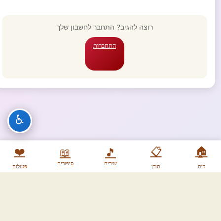
רוצה להגיב? התחבר לחשבון שלך
התחברות
♿
❤️
📋
🏠
📖
🎵
שירים
סיפורים
בית
תוכן
פעולות