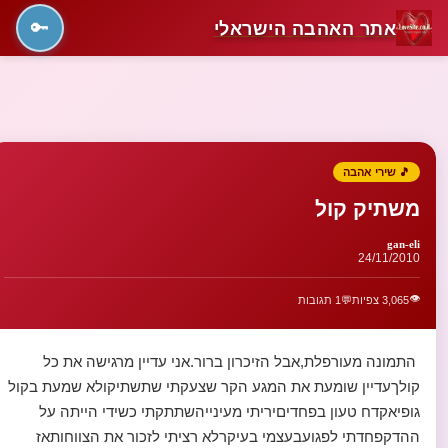
אתר האהבה הישראלי
🔑
🎵 שירי אהבה
משתיק קול
gan-eli
24/11/2010
👁️
3,065 צפיות
💬
1 תגובות
התמונה מעורפלת,אבל הזיכרון ברור.אני עדיין מרגישה את כל
קולךעדיין שומעת את המגע הקר שצעקתי שתשתיקולא שמעת בקול
גופיאקדח טעון בפחדיםיריתי מעינייהשתתקתי כשידי הייתה על
ההדקפחדתי לפגועבעצמי בעיקרלא רציתי לזכור את הצווחותאז