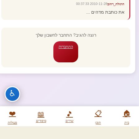
2010-11-28 00:37:33
חתולת_רחוב
את כותבת מדהים ...
רוצה להגיב? התחבר לחשבון שלך
התחברות
♿
❤️
📋
🏠
📖
🎵
שירים
סיפורים
בית
תוכן
פעולות