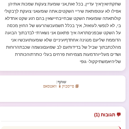
שתקתיואיךאיך עדיין, בכל זאת,אני שומעת צעקות שמכות אותיהן
אפילו לא עוטפותאת שיריי השקטים.אתה שומעאני צועקת לךבקולי
קולותאתה שומעאת השקט שבחייבחיישאין בהם רגע שקט אחדלא
בי, לא לנפשי.לעזאזל, איך בכלל תשמעכשהרעש של החוץ מכסה
על השקט שבפניםתראה איך פתאום אני נשארתי לבדבתוך הבועה
הדוממת שליעם מנגינה אחתדףועיניים שלא שומעותועכשיו אני
מהלכתבתוך שביל של בדידותעם לב שפועםונשמה שכבתהרוחות
ושדים מעלייוהדמעות מצמיחות פרחים בעלי כותרתוהכותרת
שליהיאמשתיקקול- גופי
שתף:
📘 פייסבוק
📱 וואטסאפ
💬 תגובות (1)