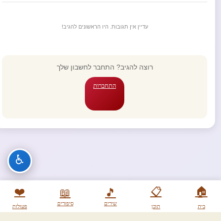
עדיין אין תגובות. היו הראשונים להגיב!
רוצה להגיב? התחבר לחשבון שלך
התחברות
♿
❤️
📋
🏠
📖
🎵
שירים
סיפורים
בית
תוכן
פעולות