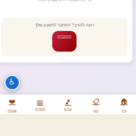
עדיין אין תגובות. היו הראשונים להגיב!
רוצה להגיב? התחבר לחשבון שלך
התחברות
♿
❤️
📋
🏠
📖
🎵
שירים
סיפורים
בית
תוכן
פעולות