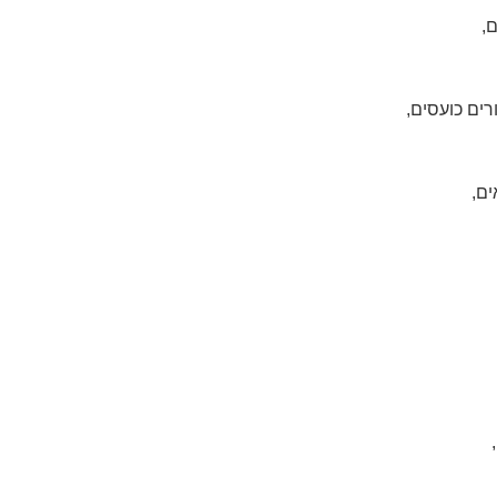
,
ים כועסים,
ים,