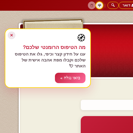
 דואר
🔍
|
🖱️
🌹
דף הבית
גולשים כותבים
הרשם עכשיו
התחבר
צימרים רומנטיים
חנות המתנות