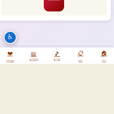
♿
❤️
📋
🏠
📖
🎵
שירים
סיפורים
בית
תוכן
פעולות