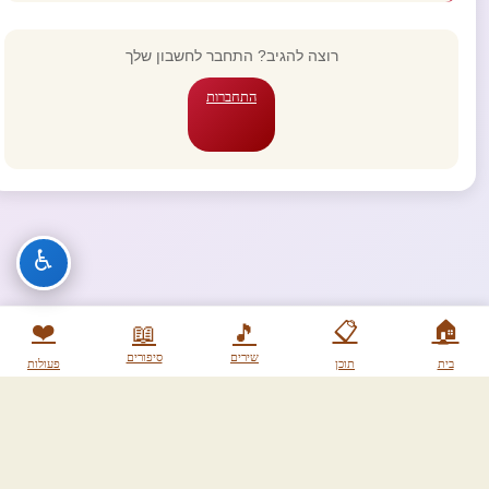
רוצה להגיב? התחבר לחשבון שלך
התחברות
♿
❤️
📋
🏠
📖
🎵
שירים
סיפורים
בית
תוכן
פעולות