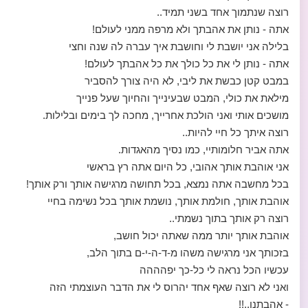
רוצה שנתמוך אחד בשני תמיד..
אתה - נותן את אהבתך ולא מרפה ממני לעולם!
בלילה אני יושבת לי וחושבת איך עברה לה שנה וחצי
אתה - נותן לי את כל כולך את כל אהבתך לעולם!
במבט קטן כבשת את ליבי, לא היה צורך להסביר
מילאת את כולי, המבט שבעינייך והחיוך שעל פנייך
מושכים אותי ואני הולכת אחרייך, מחכה לך בימים ובלילות.
רוצה איתך כל חיי להיות..
אתה אביר חלומותיי, כמו נסיך מהאגדות.
אני אוהבת אותך אהובי, כל היום אתה רץ בראשי
בכל מחשבה אתה נמצא, בכל תחושה מרגישה אותך ורק אותך!
אוהבת אותך, חולמת אותך, נושמת אותך בכל נשימה בחיי
רוצה רק אותך בתוך נשמתי..
אוהבת אותך יותר ממה שאתה יכול חושב,
בזכותך אני מרגישה משהו מ-ד-ה-י-ם בתוך הלב,
עכשיו הכל נראה לי כל-כך יפהההה
ואני לא רוצה שאף אחד יהרוס לי את הדבר העוצמתי הזה
- אהבתנו..!!