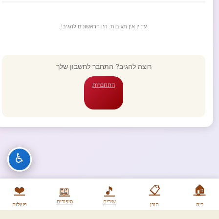
עדיין אין תגובות. היו הראשונים להגיב!
רוצה להגיב? התחבר לחשבון שלך
התחברות
♿
❤️
📋
🏠
📖
🎵
שירים
סיפורים
בית
תוכן
פעולות