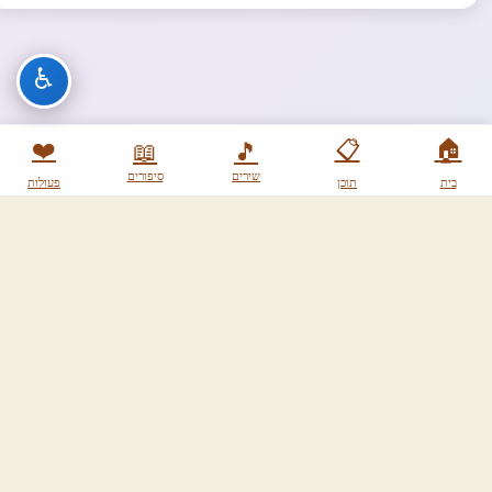
♿
❤️
📋
🏠
📖
🎵
שירים
סיפורים
בית
תוכן
פעולות