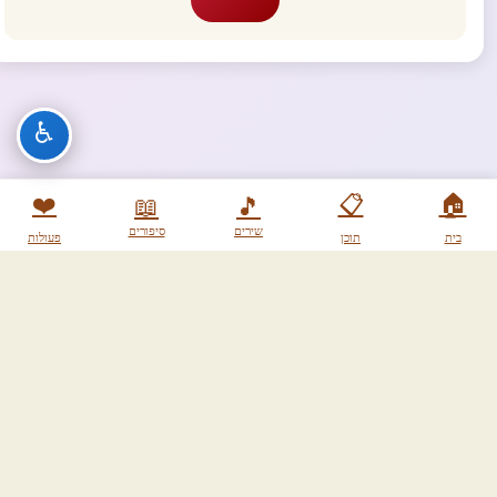
♿
❤️
📋
🏠
📖
🎵
שירים
סיפורים
בית
תוכן
פעולות