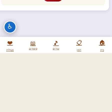
♿
❤️
📋
🏠
📖
🎵
שירים
סיפורים
בית
תוכן
פעולות