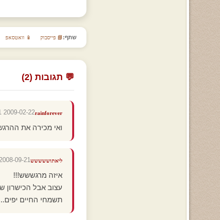
שתף:
📘 פייסבוק
📱 וואטסאפ
💬 תגובות (2)
2009-02-22 01:51:41
rainforever
ואי מכירה את ההרגשה
2008-09-21 23:11:31
ליאתוששששש
איזה מרגששש!!!
עצוב אבל הכישרון ש
תשמחי החיים יפים...=