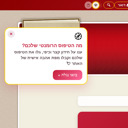
 דואר
🔍
|
🖱️
🌹
דף הבית
גולשים כותבים
הרשם עכשיו
התחבר
צימרים רומנטיים
חנות המתנות