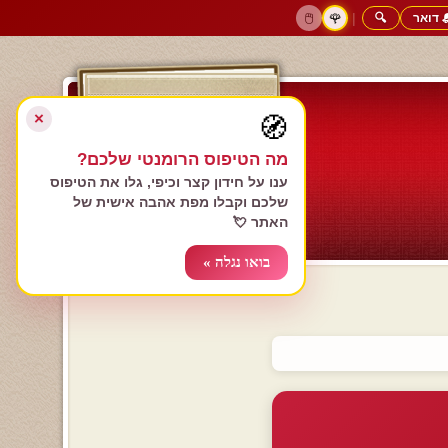
 דואר
🔍
|
🖱️
🌹
דף הבית
גולשים כותבים
הרשם עכשיו
התחבר
צימרים רומנטיים
חנות המתנות