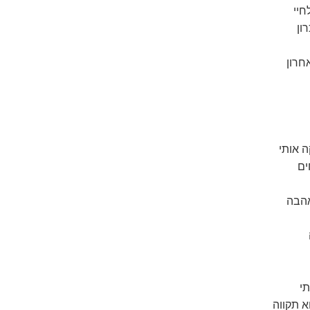
חיי
ון
חרון
 אותי
ים
אהבה
תי
א תקווה