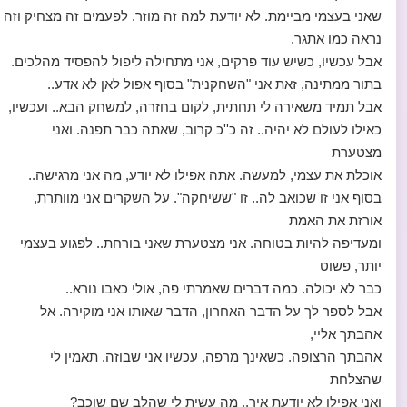
שאני בעצמי מביימת. לא יודעת למה זה מוזר. לפעמים זה מצחיק וזה
נראה כמו אתגר.
אבל עכשיו, כשיש עוד פרקים, אני מתחילה ליפול להפסיד מהלכים.
בתור ממתינה, זאת אני "השחקנית" בסוף אפול לאן לא אדע..
אבל תמיד משאירה לי תחתית, לקום בחזרה, למשחק הבא.. ועכשיו,
כאילו לעולם לא יהיה.. זה כ''כ קרוב, שאתה כבר תפנה. ואני
מצטערת
אוכלת את עצמי, למעשה. אתה אפילו לא יודע, מה אני מרגישה..
בסוף אני זו שכואב לה.. זו "ששיחקה". על השקרים אני מוותרת,
אורזת את האמת
ומעדיפה להיות בטוחה. אני מצטערת שאני בורחת.. לפגוע בעצמי
יותר, פשוט
כבר לא יכולה. כמה דברים שאמרתי פה, אולי כאבו נורא..
אבל לספר לך על הדבר האחרון, הדבר שאותו אני מוקירה. אל
אהבתך אליי,
אהבתך הרצופה. כשאינך מרפה, עכשיו אני שבוזה. תאמין לי
שהצלחת
ואני אפילו לא יודעת איך.. מה עשית לי שהלב שם שוכב?