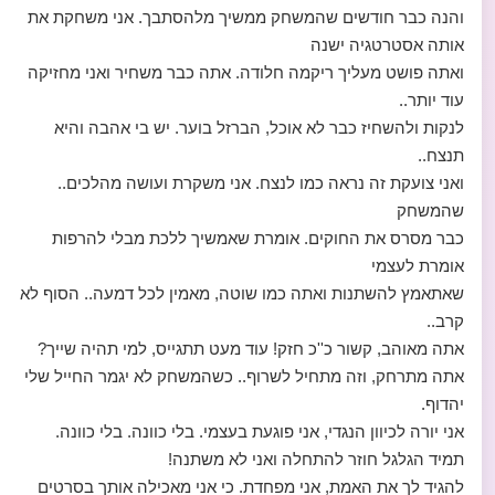
והנה כבר חודשים שהמשחק ממשיך מלהסתבך. אני משחקת את
אותה אסטרטגיה ישנה
ואתה פושט מעליך ריקמה חלודה. אתה כבר משחיר ואני מחזיקה
עוד יותר..
לנקות ולהשחיז כבר לא אוכל, הברזל בוער. יש בי אהבה והיא
תנצח..
ואני צועקת זה נראה כמו לנצח. אני משקרת ועושה מהלכים..
שהמשחק
כבר מסרס את החוקים. אומרת שאמשיך ללכת מבלי להרפות
אומרת לעצמי
שאתאמץ להשתנות ואתה כמו שוטה, מאמין לכל דמעה.. הסוף לא
קרב..
אתה מאוהב, קשור כ''כ חזק! עוד מעט תתגייס, למי תהיה שייך?
אתה מתרחק, וזה מתחיל לשרוף.. כשהמשחק לא יגמר החייל שלי
יהדוף.
אני יורה לכיוון הנגדי, אני פוגעת בעצמי. בלי כוונה. בלי כוונה.
תמיד הגלגל חוזר להתחלה ואני לא משתנה!
להגיד לך את האמת, אני מפחדת. כי אני מאכילה אותך בסרטים