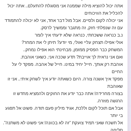
אתה יכול להוציא מילה שממנה אני מסוגלת להתעלם.. אתה יכול
להכליל את הוויכוחים
אני יכולה לקום ולסיים. אבל מול דבר אחד, אני לא יכולה להתמודד
עם זה שנפלתי חזק, זה מתגבר וממשיך לרסק.
נ.ב כנראה ששכחתי, כנראה שלא ידעתי איך לומר
אולי אפילו תצחק עליי ואולי, מי יודע? תיתן לי את המחר?
המשחק כבר הפסיק ממזמן, מבחינתי הוא אפילו נמחק..
ואם אני נראית לך אוייבת? תדע שככה אני, כשאני אוהבת.
אוהבת רק אותך. חייל יחיד במינו. חייל של אהבה. מפקד לי על
החיים
מפקד איך אשנה צורה. היום כשאתה יודע איך לשחק איתי.. אני זו
שאוהבת
בצורה מחרידה! אתה כבר יודע את החוקים ולהמציא מחדש זו
הרגשה מוזרה.
אבל אם תוכל לקום וללכת, אגיד מיליון פעם תודה. פשוט אל תפגע
בי יותר
אל תשכח שאני תמיד צועקת "זה לא בכוונה! אני פשוט לא משתנה".
סליחה.