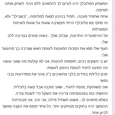
המשחק המלוכלך היה לגרום לך להתאהב ללא הרף. לשחק אותה
תמימה,
אחת שתמיד מוכנה.. תמיד בהיכון לצאת למלחמה.. "בשבילך" ולא..
זה סתם יצא מלוכלך! הייתי מקשיבה שעות על שעות לשיחות
המגעילות
על ההיסטוריה החרוטה, שבלב שלך.. כשזה מוזרם בצריבה ללב
שלי.
הגוף שלי ספג את המכות המעטות לעומת האש שצרבה בך מהעוצר
שבי.
יש בי חשקים רבים. תוספות לוהטות. אני לא קולטת מה שאני עושה
וזה המעט להגיד לעומת ההמון לעשות.
ימים כלילות בודדים בלבי מחשיכים כ''כ מהר את מסדרונות נבכי
נפשי
ואני משותקת, מנסה להגיד.. שאני מוכנה אבל קשה בתכלית.
הרגשתי כמו בפנטומימה צריכה את השקל כדי לשנות צורה.
כשלא מתאים לך.. פשוט תשחיל מילה, אני יגיב. אני מבטיחה!
ההמשך היה בחוקים מנותקים יותר. כל אחד תופס את הקצה ומושך
לכיוון אחר.