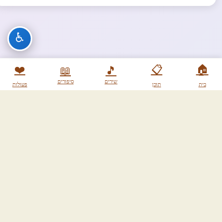
♿
❤️
📋
🏠
📖
🎵
שירים
סיפורים
בית
תוכן
פעולות