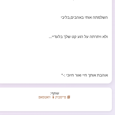
השלמתה אותי באהבים,בליבי
ולא ויתרתה על רגע קט שלך בלעדיי...
אוהבת אותך חיי ואור חיוכי :-*
שתף:
📘 פייסבוק
📱 וואטסאפ