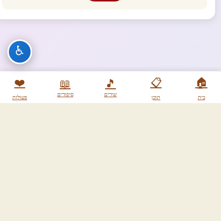
♿
❤️
📋
🏠
📖
🎵
שירים
סיפורים
בית
תוכן
פעולות