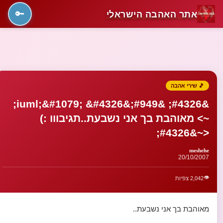
אתר האהבה הישראלי
🔑
🎵 שירי אהבה
&#4326; &#949;&iuml;&#1079; &#4326;
~> מאוהבת בך אני נשבעת..תגיבווו :)
<~&#4326;
meshehe
20/10/2007
👁️
2,042 צפיות
מאוהבת בך אני נשבעת..