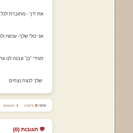
את ידך - מחוברת לכל 
אני כולי שלך- עכשיו ול
תגידי "כן" ונבנה לנו עת
שלך לנצח נצחים
שתף:
📘 פייסבוק
📱 וואטסאפ
💬 תגובות (0)