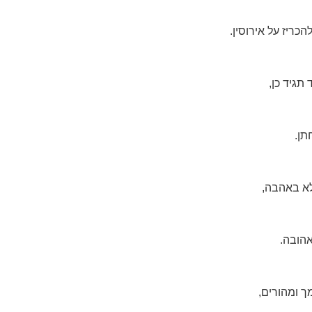
כריז על אירוסין.
תגיד כן,
תן.
לא באהבה,
אהובה.
ך ומהורים,