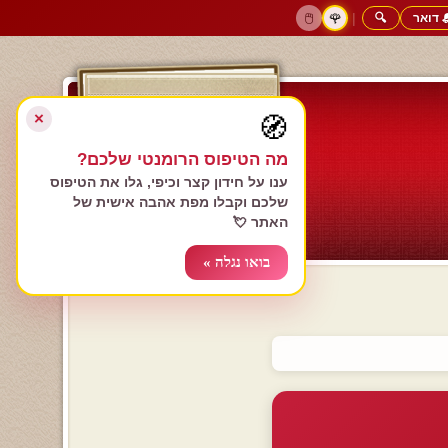
 דואר
🔍
|
🖱️
🌹
דף הבית
גולשים כותבים
הרשם עכשיו
התחבר
צימרים רומנטיים
חנות המתנות