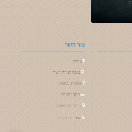
צור קשר
❣️
אודות
💬
טופס יצירת קשר
❓
שאלות נפוצות
📜
תקנון האתר
🔒
מדיניות פרטיות
♿
הצהרת נגישות