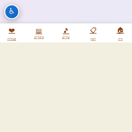
♿
❤️
📋
🏠
📖
🎵
שירים
סיפורים
בית
תוכן
פעולות