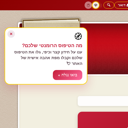
 דואר
🔍
|
🖱️
🌹
דף הבית
גולשים כותבים
הרשם עכשיו
התחבר
צימרים רומנטיים
חנות המתנות