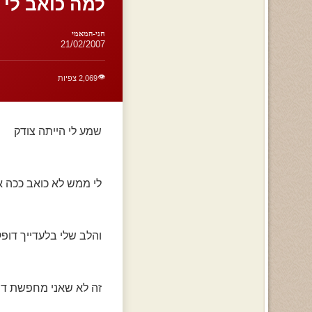
למה כואב לי
חני-המאמי
21/02/2007
👁️
2,069 צפיות
שמע לי הייתה צודק
לי ממש לא כואב ככה 
והלב שלי בלעדייך דופק
זה לא שאני מחפשת דר