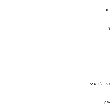
וח
ה
מך לוחש לי
אליך