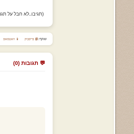
(תגיבו..לא חבל על תג
שתף:
📘 פייסבוק
📱 וואטסאפ
💬 תגובות (0)