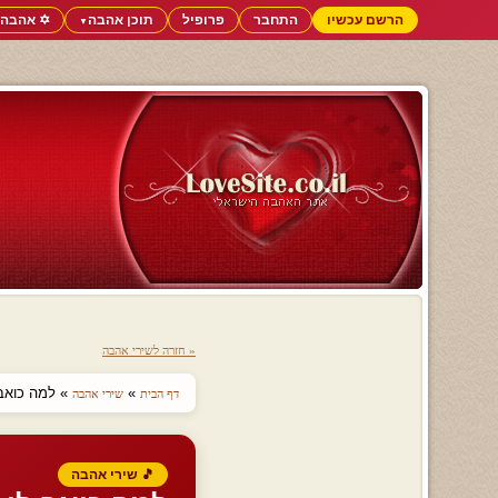
הרשם עכשיו
התחבר
פרופיל
תוכן אהבה
✡️ אהבה 
▼
« חזרה לשירי אהבה
»
» למה כואב 
דף הבית
שירי אהבה
🎵 שירי אהבה