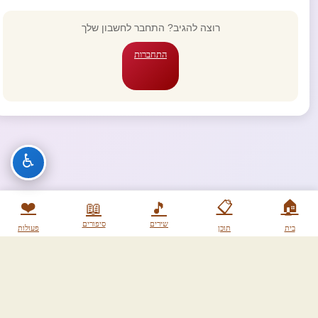
רוצה להגיב? התחבר לחשבון שלך
התחברות
♿
❤️
📋
🏠
📖
🎵
שירים
סיפורים
בית
תוכן
פעולות