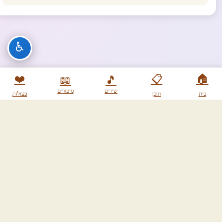
♿
❤️
📋
🏠
📖
🎵
שירים
סיפורים
בית
תוכן
פעולות