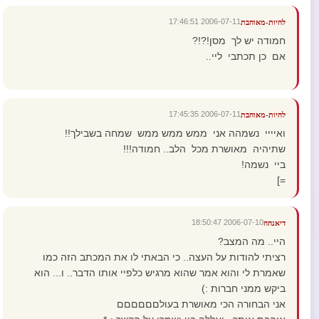
2006-07-11 17:46:51
להיות-מאוהבת
חמודה יש לך מסן!?!?
אם כן תכתבי ליי..
2006-07-11 17:45:35
להיות-מאוהבת
ואיייי נשמהה אני ממש ממש ממש שמחה בשבילך!!
שתיהיה מאושרת מכל הלב.. חמודה!!!
ביי נשמה!
=]
2006-07-10 18:50:47
דיאנהה
היי.. מה המצב?
רציתי להודות על העצה.. כי הבאתי לו את המכתב הזה כמו
שאמרת לי והוא אמר שהוא מרגיש כלפיי אותו הדבר.. ו... הוא
ביקש ממני חברות :)
אני הבחורה הכי מאושרת בעולםםםםםם