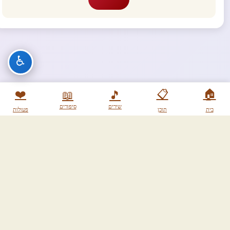
♿
❤️
📋
🏠
📖
🎵
שירים
סיפורים
בית
תוכן
פעולות