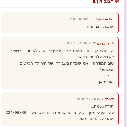
💬 תגובות (8)
2006-07-15 17:52:49
shenhav151
אהבתי רצחחחח
2006-07-12 09:07:07
להיות-מאוהבת
אני אגיד לך כאןן פשוט איסיקיו אין ליי..אז שלא תחשבי שאני
לא רוצה להיות בקשר..
טוב חמודהה.. אני שמחה בשבילך! שהיהיה לך הכי טוב
שאשפר!
בי י
אוהבת=]
2006-07-11 20:49:26
דיאנהה
תודה נשמה....
לא.. אין לי מסן.. יש לי אייסי אם את רוצה כנסי אליי.. 334896388
שמרי על הקשר מאמי.