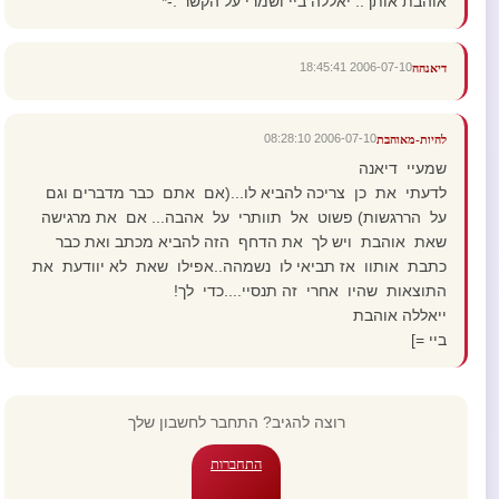
אוהבת אותך.. יאללה ביי ושמרי על הקשר :-*
2006-07-10 18:45:41
דיאנהה
2006-07-10 08:28:10
להיות-מאוהבת
שמעיי דיאנה
לדעתי את כן צריכה להביא לו...(אם אתם כבר מדברים וגם
על הררגשות) פשוט אל תוותרי על אהבה... אם את מרגישה
שאת אוהבת ויש לך את הדחף הזה להביא מכתב ואת כבר
כתבת אותוו אז תביאי לו נשמהה..אפילו שאת לא יוודעת את
התוצאות שהיו אחרי זה תנסיי....כדי לך!
ייאללה אוהבת
ביי =]
רוצה להגיב? התחבר לחשבון שלך
התחברות