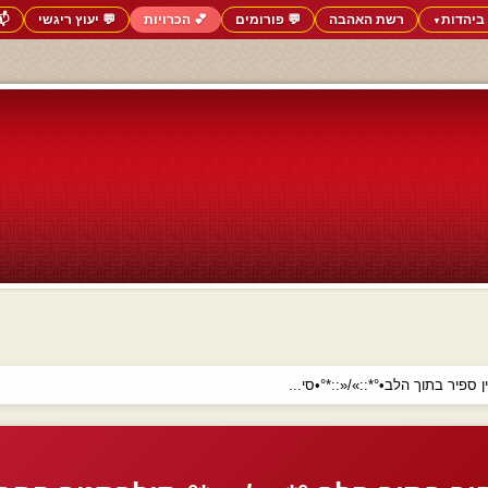
ביהדות
רשת האהבה
💬 פורומים
💕 הכרויות
💬 יעוץ ריגשי
📬
▼
ן ספיר בתוך הלב•°*::»/«::*°•סי...