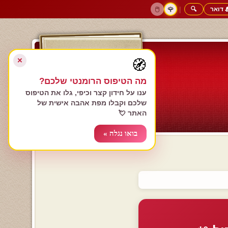
 דואר
🔍
|
🖱️
🌹
דף הבית
גולשים כותבים
הרשם עכשיו
התחבר
צימרים רומנטיים
חנות המתנות