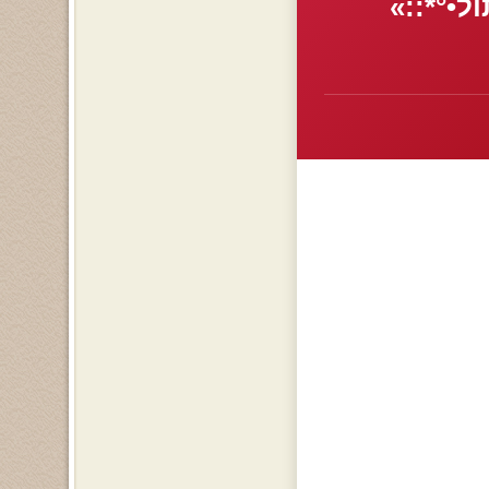
ל•°*::»