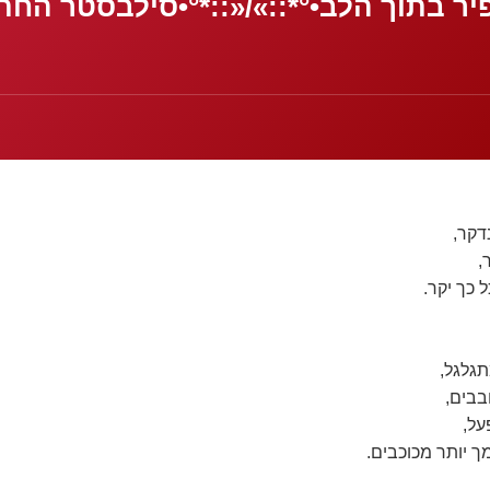
פיר בתוך הלב•°*::»/«::*°•סילבסטר החתו
דקר,
,
 כך יקר.
תגלגל,
בבים,
על,
 יותר מכוכבים.