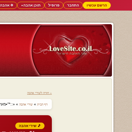
הרשם עכשיו
התחבר
פרופיל
תוכן אהבה
✡️ אהבה 
▼
« חזרה לשירי אהבה
»
» «::*°•מעיי
דף הבית
שירי אהבה
🎵 שירי אהבה