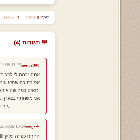
שתף:
📘 פייסבוק
📱 וואטסאפ
💬 תגובות (4)
2005-11-19 23:23:26
moriya1007
אתה גרמת לי לבכות 
אני בתוכה שהיא עומ
ורואים כמה שהיא חש
אני משתתף בצערך...
מוריה...
2005-10-14 02:40:51
ילדת_רחוב
חחחח כפרה עלייך!!! 