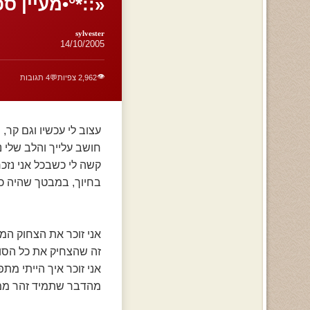
«::*°•מעיין ס
sylvester
14/10/2005
👁️
2,962 צפיות
💬
4 תגובות
עצוב לי עכשיו וגם קר,
חושב עלייך והלב שלי נ
קשה לי כשבכל אני נזכר
בחיוך, במבטך שהיה כל
אני זוכר את הצחוק המ
זה שהצחיק את כל הסו
אני זוכר איך הייתי מתפ
מהדבר שתמיד זהר ממך