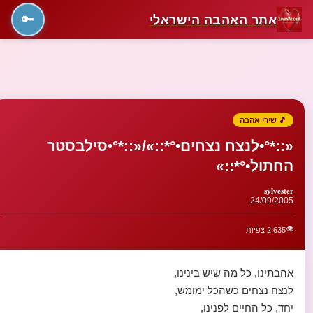
אתר האהבה הישראלי
🔑
🎵 שירי אהבה
«::*°•לנצח נצחים•°*::»/«::*°•סילבסטר
החתול•°*::»
sylvester
24/09/2005
👁️
2,635 צפיות
אהבתינו, כל מה שיש בינינו,
לנצח נצחים כשהכל ימומש,
יחד, כל החיים לפנינו,