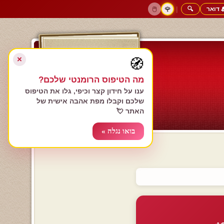
 דואר
🔍
|
🖱️
🌹
דף הבית
גולשים כותבים
הרשם עכשיו
התחבר
צימרים רומנטיים
חנות המתנות