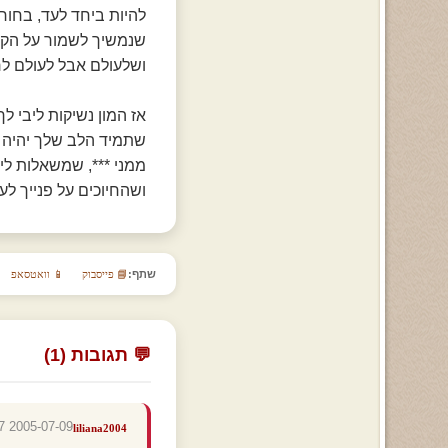
להיות ביחד לעד, בחור
שנמשיך לשמור על הקש
ושלעולם אבל לעולם לר
אז המון נשיקות ליבי לך
שתמיד הלב שלך יהיה 
ממני ***, שמשאלות לי
ושהחיוכים על פנייך לעו
שתף:
📘 פייסבוק
📱 וואטסאפ
💬 תגובות (1)
2005-07-09 17:28:17
liliana2004