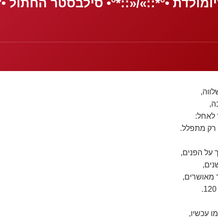
יומולדת •°*::»/«::*°• סילבסטר החתול •°
לווה,
ה,
 לאחל:
 רק מתפלל.
 על הפנים,
 מאושרים,
ו עכשיו,