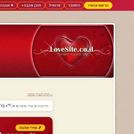
הרשם עכשיו
התחבר
פרופיל
תוכן אהבה
✡️ אהבה 
▼
« חזרה לשירי אהבה
»
» «::*°• ברכ
דף הבית
שירי אהבה
🎵 שירי אהבה