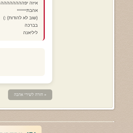
איזה יפהההההההה
אהבתיייייייי
{שוב לא להודות} :)
בברכה
ליליאנה
« חזרה לשירי אהבה