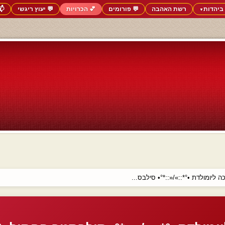
ביהדות
רשת האהבה
💬 פורומים
💕 הכרויות
💬 יעוץ ריגשי
📬
▼
ה ליומולדת •°*::»/«::*°• סילבס...