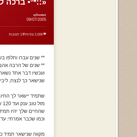
«::*°• ברכה ל
sylvester
09/07/2005
👁️
2,006 צפיות
💬
1 תגובות
** שנים עברו וחלפו בש
** שנים של הרבה אהב
ועכשיו דבר אחד נשאר
שנישאר כך לנצח, ליבי
שתמיד יישאר לך החיוך
מזל טוב ענק ועד 120 שנים,
שהחיים שלך יהיו תמיד
וכמו שכבר אמרתי: עד 120.
מקווה שנישאר תמיד כמ