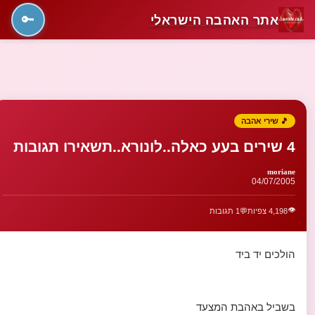
אתר האהבה הישראלי
🔑
🎵 שירי אהבה
4 שירים בעע כאלה..לונורא..תשאירו תגובות
moriane
04/07/2005
👁️
4,198 צפיות
💬
1 תגובות
הולכים יד ביד
בשביל באהבת המצעד