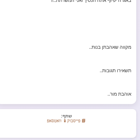
באגדה יפיוף אתה הנסיך ואני המשרתת..!!
מקווה שאהבתן בנות..
תשאירו תגובות..
אוהבת מור..
שתף:
📘 פייסבוק
📱 וואטסאפ