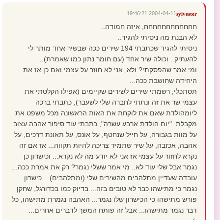
2004-04-11 19:46:21
sylvester
חחחחחחחחחחחח, איזה חמודה..
לא הבנת מה ניסיתי להגיד..
ניסיתי להגיד שכתבתי 194 שירים ככה שבשיר אחד מותר לי
להעתיק.. וכולה שיר אחד (עם חומר נתון כמו שאמרת)..
ומי אמר שהפסקתי? ולא, אני לא חוזר על עצמי ואם כן אז את
היחידה שחושבת ככה...
תסתכלי, רשמתי שירים לשירים שקיימים (אפילו הקלטתי את
עצמי שר את זה ונתתי לחברה שלי לשעבר), כתבתי ברכה
ליומהולדת שאם את לוקחת את האות הראשונה מכל משפט את
מקבלת: "יום הולדת ארבע עשרה", כתבתי עוד סיפור אהבה עצוב
על מוות בגבורה, על חייל שנחטף, על אונס, על תאונת דרכים, על
אהבה, אכזבה, על שיר שתמיד צריכה להיות תקווה... אז אם זה
נקרא לחזור על עצמי אז אני לא יודע מה לא נקרא... וכישרון כן
נגמר אבל שלי עוד לא.. מי אמר ששלי נגמר? רק את אמרת ככה...
עובדה שעדיין מתלהבים מהשירים שלי (ומתלהבים)... כישרון
נגמר כי מתישהו כבר לא טובים בזה... בדיוק כמו בכדורגל, שחקן
פורש מתישהו כי הכישרון שלו נגמר... האהבה נגמרת מתישהו, כל
דבר נגמר מתישהו... אבל זה פותח המשך לדברים אחרים...