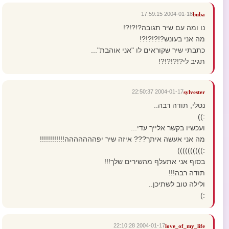
2004-01-18 17:59:15
buba
נו ומה עם שיר תגובה?!?!?!
מה אני בעונש?!?!?!?!
כתבתי שיר שקוראים לו "אני אוהבת"...
תגיב לי?!?!?!?!
2004-01-17 22:50:37
sylvester
נטלי, תודה רבה..
:))
ועכשיו בקשר אלייך עדי...
מה אני אעשה איתך??? איזה שיר יפההההההה!!!!!!!!!!!!
:))))))))))
בסוף אני אתעלף מהשירים שלך!!!
תודה רבה!!!
ולילה טוב לשתיכן..
:)
2004-01-17 22:10:28
love_of_my_life