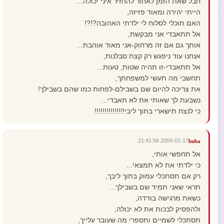
חבל שאת הזמן לאחור להחזיר איני יכולה...
הייתי יהירה ומאוד פזיזה,
האם תוכלי לסלוח לי ילדתי האהובה?!?!
אל תתאבדי אני מבקשת,
אותך גם אם זה מרחוק-אני מאוד אוהבת...
אנחנו עוד ניפגש רק קצת סבלנות,
אל תתאבדי-זו תהיה שטות, טעות...
תחשבי מה תעשי למשפחתך,
את צריכה להיום שם בשבילם-לפחות כמו שהם בשבילך!
נשבעת לך שאותי את לא תאבדי...
כי לנצח תישארי בתוך ליבי!!!!!!!!!!!!!!!
2004-01-17 21:41:56
buba
אל תחפשי אותי,
כי ילדתי את לא תמצאי...
רק אם תסתכלי עמוק בתוך ליבך,
תראי שאני תמיד שם בשבילך...
כשאת מרגישה בודדה,
ולהפסיק לבכות את לא יכולה,
תסתכלי לשמיים ותספרי מה שעובר עלייך,