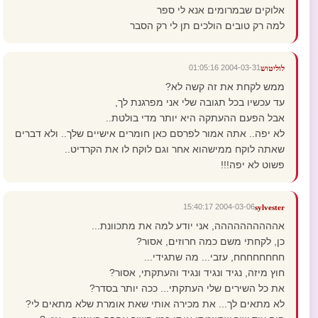
אלוקים שבמרומים אנא לי ספר
למה רק טובים הולכים תן לי רק הסבר
2004-03-31 01:05:16
לוליטוש
ממש לקחת את זה קשה לא?
עד עכשיו בכל תגובה שלי אני מפרגנת לך,
אבל הפעם ההעתקה היא יותר מדי בולטת..
לא יפה.. אתה אמור לפרסם כאן חומרים אישיים שלך.. ולא דברים
שאתה לוקח ממישהוא אחר וגם לוקח לו את הקרדיט..
פשוט לא יפה!!!
2004-03-06 15:40:17
sylvester
אהההההההההה, אני יודע למה את מתכוונת...
כן, לקחתי משם כמה חרוזים, אסור?
חחחחחחחח, עזבי... מה שתגידי...
חוץ מיזה, נגיד ונגיד ונגיד והעתקתי, אסור?
את כל השירים שלי העתקתי... ככה יותר בסדר?
לא מתאים לך... את מכירה אותי שאת אומרת שלא מתאים לי?