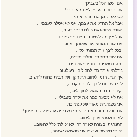
אם יעשו הכל בשבילך,
אל תתאבדי-עדיין לא הגיע תורך!
כשיגיע הזמן את תראי אותי...
אבל אל תהרגי את עצמך, אני לא אסלח לעצמי...
הגורל אכזר-זאת כולם כבר יודעים,
אבל אין מה לעשות בחיים ממשיכים...
את עוד תמצאי נער שאותך יאהב,
ובכל ליבך את תמותי עליו,
את עוד תתחתני ותלדי ילדים,
ותהיו משפחה, תהיו מאושרים...
גידלתי אותך כדי להביל בין רע לטוב,
אך הגיע הזמן לעזוב את הקן, ועל הבית פחות לחשוב...
לכי בעקבות ליבך ילדתי הקטנה,
יקירתי חדרת עמוק לתוך ליבי,
את לא מבינה כמה את יקרה בשבילי...
אני מצטערת מאוד שפגעתי בך,
את יודעת טוב מאוד שהייתי מעדיפה עכשיו להיות איתך!
לא החלטתי אותך לעזוב,
התנהגתי בצורה לא זהירה, לא יכולתי כלל לחשוב..
הייתי טיפשה ועכשיו אני מרגישה אשמה,