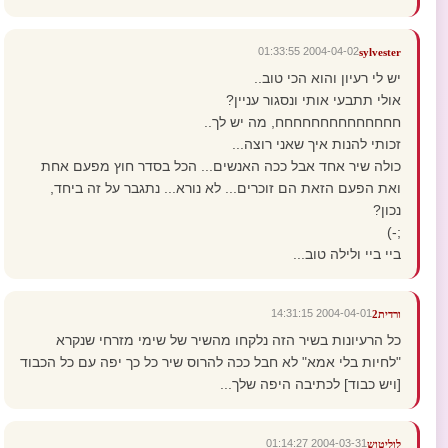
2004-04-02 01:33:55
sylvester
יש לי רעיון והוא הכי טוב..
אולי תתבעי אותי ונסגור עניין?
חחחחחחחחחחחחחח, מה יש לך..
זכותי להנות איך שאני רוצה...
כולה שיר אחד אבל ככה האנשים... הכל בסדר חוץ מפעם אחת
ואת הפעם הזאת הם זוכרים... לא נורא... נתגבר על זה ביחד,
נכון?
;-)
ביי ביי ולילה טוב...
2004-04-01 14:31:15
ורדית2
כל הרעיונות בשיר הזה נלקחו מהשיר של שימי מזרחי שנקרא
"לחיות בלי אמא" לא חבל ככה להרוס שיר כל כך יפה עם כל הכבוד
[ויש כבוד] לכתיבה היפה שלך...
2004-03-31 01:14:27
לוליטוש