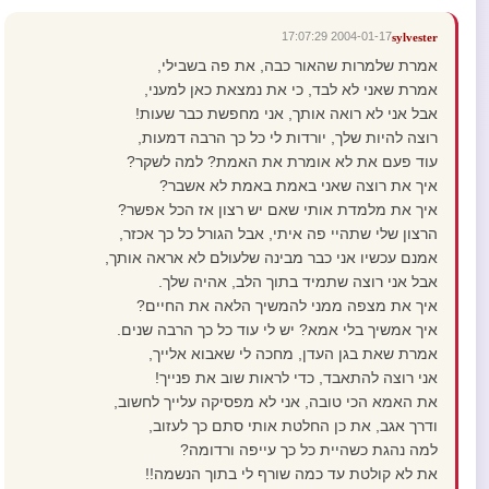
2004-01-17 17:07:29
sylvester
אמרת שלמרות שהאור כבה, את פה בשבילי,
אמרת שאני לא לבד, כי את נמצאת כאן למעני,
אבל אני לא רואה אותך, אני מחפשת כבר שעות!
רוצה להיות שלך, יורדות לי כל כך הרבה דמעות,
עוד פעם את לא אומרת את האמת? למה לשקר?
איך את רוצה שאני באמת באמת לא אשבר?
איך את מלמדת אותי שאם יש רצון אז הכל אפשר?
הרצון שלי שתהיי פה איתי, אבל הגורל כל כך אכזר,
אמנם עכשיו אני כבר מבינה שלעולם לא אראה אותך,
אבל אני רוצה שתמיד בתוך הלב, אהיה שלך.
איך את מצפה ממני להמשיך הלאה את החיים?
איך אמשיך בלי אמא? יש לי עוד כל כך הרבה שנים.
אמרת שאת בגן העדן, מחכה לי שאבוא אלייך,
אני רוצה להתאבד, כדי לראות שוב את פנייך!
את האמא הכי טובה, אני לא מפסיקה עלייך לחשוב,
ודרך אגב, את כן החלטת אותי סתם כך לעזוב,
למה נהגת כשהיית כל כך עייפה ורדומה?
את לא קולטת עד כמה שורף לי בתוך הנשמה!!