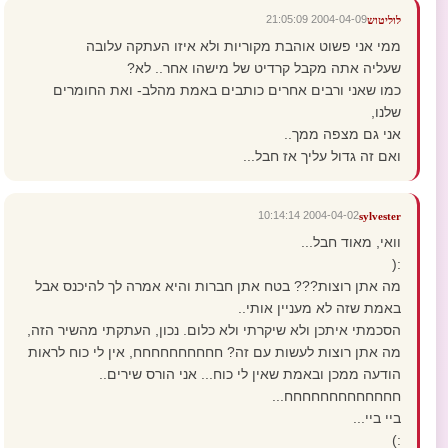
2004-04-09 21:05:09
לוליטוש
ממי אני פשוט אוהבת מקוריות ולא איזו העתקה עלובה
שעליה אתה מקבל קרדיט של מישהו אחר.. לא?
כמו שאני ורבים אחרים כותבים באמת מהלב- ואת החומרים
שלנו,
אני גם מצפה ממך..
ואם זה גדול עליך אז חבל...
2004-04-02 10:14:14
sylvester
וואי, מאוד חבל...
:(
מה אתן רוצות??? בטח אתן חברות והיא אמרה לך להיכנס אבל
באמת שזה לא מעניין אותי..
הסכמתי איתכן ולא שיקרתי ולא כלום. נכון, העתקתי מהשיר הזה,
מה אתן רוצות לעשות עם זה? חחחחחחחחחח, אין לי כוח לראות
הודעה ממכן ובאמת שאין לי כוח... אני הורס שירים..
חחחחחחחחחחחחח...
ביי ביי...
:)