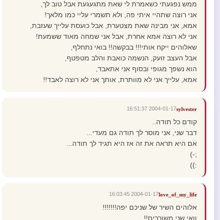
ממש נפגעתי כשאמרת לי שאת מתגעגעת אבל טוב לך,
אני רוצה שתהיי איתי פה, ולא תשמרי עליי כמו מלאך!
אמא, אני מבינה שאת מצטערת, אבל כועסת עלייך שעזבת,
אני לא רוצה אמא אחרת, אבל אני שמחה מאוד ששמעת!
שאלוהים ייקח אותי!!! בבקשה!! בואי נתחלף,
אבל העצב זועק, הנשמה כואבת והלב מטפטף,
הוא נשפך מגופי ובסוף אני אתאבד,
אמא, עלייך אני לא מוותרת, אותך אני לא רוצה לאבד!!
2004-01-17 16:51:37
sylvester
קודם כל תודה..
דבר שני, אני מוסר לך תודה גם מעדי...
אם היא תראה את זה אז היא תגיד לך תודה...
;-)
:))
2004-01-17 16:03:45
love_of_my_life
אלוהים השיר של שניכם יפה!!!!!!!
וואי שני משוררים!!