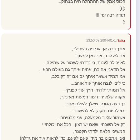
הכוס אמק של ההתחלה היה בצחוק...
:)))
תודה רבה עדי!!!
:)
2004-01-17 13:53:09
buba
אורך כבה אך אני פה בשבילך,
את לא לבד, אני כאן למענך...
לא יכולה לענות, כי נדרתי לשמור על שתיקה...
אל תדאגי אהובה, אהיה איתך גם בעולם הבא...
אני תמיד אשאר איתך גם אם זה רק בלב,
כי ליבי לנצח אותך עוד אוהב...
אל תמותי ילדתי, חייך עוד לפנייך,
אקווה שלא ירדו עוד דמעות מעינייך,
כך רצה הגורל, שאלך לעולם אחר...
נסי להיות חזקה, לא להישבר...
אשמור עלייך מלמעלה, אני מבטיחה...
רק אל תשכחי, שאם יש רצון...הכל את יכולה!!!
המשיכי הלאה ילדתי הקטנה,
ואני אתבונן בך מידי פעם לפעם, כדי לראות איך את גדלה!