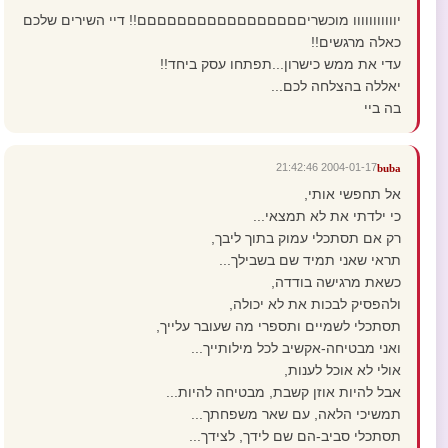
יווווווווווו מוכשריםםםםםםםםםםםםםםםםם!! דיי השירים שלכם
כאלה מרגשים!!
עדי את ממש כישרון...תפתחו עסק ביחד!!
יאללה בהצלחה לכם...
בה ביי
2004-01-17 21:42:46
buba
אל תחפשי אותי,
כי ילדתי את לא תמצאי...
רק אם תסתכלי עמוק בתוך ליבך,
תראי שאני תמיד שם בשבילך...
כשאת מרגישה בודדה,
ולהפסיק לבכות את לא יכולה,
תסתכלי לשמיים ותספרי מה שעובר עלייך,
ואני מבטיחה-אקשיב לכל מילותייך...
אולי לא אוכל לענות,
אבל להיות אוזן קשבת, מבטיחה להיות...
תמשיכי הלאה, עם שאר משפחתך...
תסתכלי סביב-הם שם לידך, לצידך...