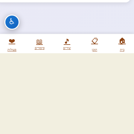
♿
❤️
📋
🏠
📖
🎵
שירים
סיפורים
בית
תוכן
פעולות