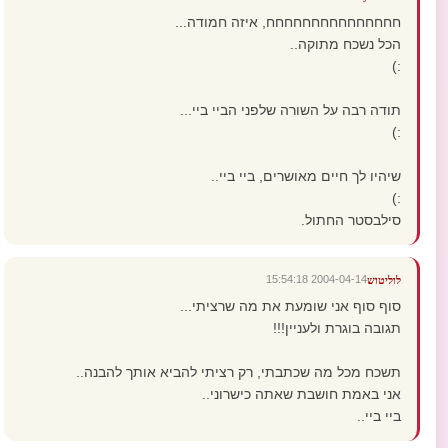
חחחחחחחחחחחחחחח, איזה חמודה...
הכל נשכח מתוקה..
:)
תודה רבה על השורה שלפני הביי ביי...
:)
שיהיו לך חיים מאושרים, ביי ביי..
:)
סילבסטר החתול.
2004-04-14 15:54:18
לוליטוש
סוף סוף אני שומעת את מה שרציתי...
תגובה בוגרת ולעניין!!!
תשכח מכל מה שכתבתי, רק רציתי להביא אותך להבנה..
אני באמת חושבת שאתה כישרוני..
ביי ביי..