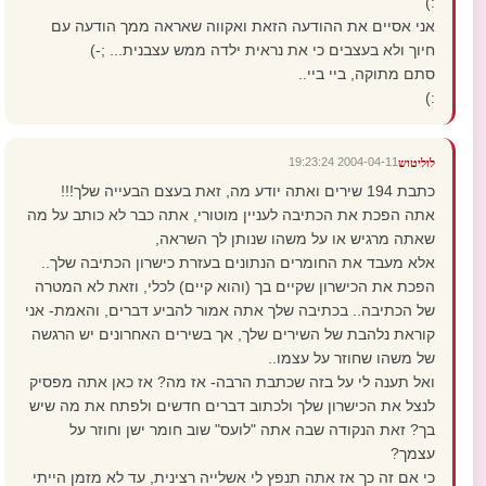
:)
אני אסיים את ההודעה הזאת ואקווה שאראה ממך הודעה עם
חיוך ולא בעצבים כי את נראית ילדה ממש עצבנית... ;-)
סתם מתוקה, ביי ביי..
:)
2004-04-11 19:23:24
לוליטוש
כתבת 194 שירים ואתה יודע מה, זאת בעצם הבעייה שלך!!!
אתה הפכת את הכתיבה לעניין מוטורי, אתה כבר לא כותב על מה
שאתה מרגיש או על משהו שנותן לך השראה,
אלא מעבד את החומרים הנתונים בעזרת כישרון הכתיבה שלך..
הפכת את הכישרון שקיים בך (והוא קיים) לכלי, וזאת לא המטרה
של הכתיבה.. בכתיבה שלך אתה אמור להביע דברים, והאמת- אני
קוראת נלהבת של השירים שלך, אך בשירים האחרונים יש הרגשה
של משהו שחוזר על עצמו..
ואל תענה לי על בזה שכתבת הרבה- אז מה? אז כאן אתה מפסיק
לנצל את הכישרון שלך ולכתוב דברים חדשים ולפתח את מה שיש
בך? זאת הנקודה שבה אתה "לועס" שוב חומר ישן וחוזר על
עצמך?
כי אם זה כך אז אתה תנפץ לי אשלייה רצינית, עד לא מזמן הייתי