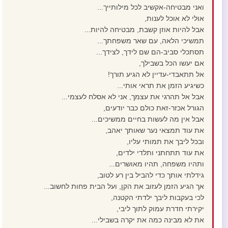
ואני מבטיחה-אקשיב לכל מילותייך...
אולי לא אוכל לענות,
אבל להיות אוזן קשבת, מבטיחה להיות...
תמשיכי הלאה, עם שאר משפחתך...
תסתכלי סביב-הם שם לידך, לצידך...
אם יעשו הכל בשבילך,
אל תתאבדי-עדיין לא הגיע תורך!
כשיגיע הזמן את תראי אותי...
אבל אל תהרגי את עצמך, אני לא אסלח לעצמי...
הגורל אכזר-זאת כולם כבר יודעים,
אבל אין מה לעשות בחיים ממשיכים...
את עוד תמצאי נער שאותך יאהב,
ובכל ליבך את תמותי עליו,
את עוד תתחתני ותלדי ילדים,
ותהיו משפחה, תהיו מאושרים...
גידלתי אותך כדי להביל בין רע לטוב,
אך הגיע הזמן לעזוב את הקן, ועל הבית פחות לחשוב...
לכי בעקבות ליבך ילדתי הקטנה,
יקירתי חדרת עמוק לתוך ליבי,
את לא מבינה כמה את יקרה בשבילי...