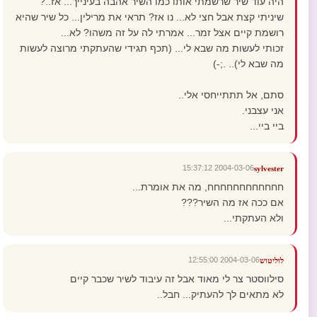
היה עוד שיר שרשמתי אותו כמו השיר אהבה בעינייך... אז..?
שיניתי קצת אבל חצי לא... נו אז? תראי את מרילין... כל שיר שהיא
רושמת קיים אצל זמר... אמרתי לה על זה משהו? לא...
זכותי לעשות מה שבא לי... (תכף תגידי שהעתקתי מרוצה לעשות
מה שבא לי).. .;-)
סתם, אל תתתייחסי אלי..
אני עצבני.
ביי ביי...
2004-03-06 15:37:12
sylvester
חחחחחחחחחחחח, מה את אומרת...
אם ככה אז מה השיר???
ולא העתקתי...
2004-03-06 12:55:00
לוליטוש
סילווסטר צר לי מאוד אבל זה עיבוד לשיר שכבר קיים
לא מתאים לך להעתיק... חבל..