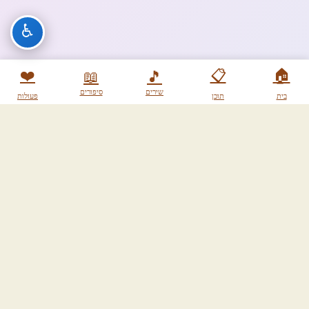
♿
❤️
📋
🏠
📖
🎵
שירים
סיפורים
בית
תוכן
פעולות