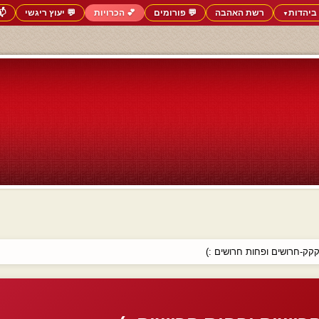
ביהדות
רשת האהבה
💬 פורומים
💕 הכרויות
💬 יעוץ ריגשי
📬
▼
קקק-חרושים ופחות חרושים :)