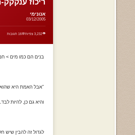
ריכוז ענקקק-
אנונימי
03/12/2005
👁️
3,232 צפיות
💬
16 תגובות
בנים הם כמו מים > חמ
"אבל האמת היא שהוא 
והיא גם כן, להיות לבד."
לגדול זה להבין שיש 