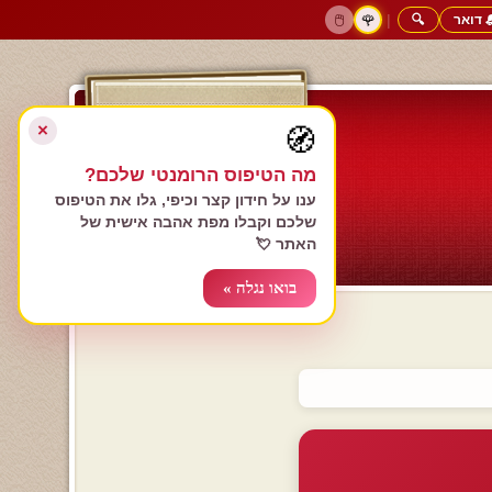
 דואר
🔍
|
🖱️
🌹
דף הבית
גולשים כותבים
הרשם עכשיו
התחבר
צימרים רומנטיים
חנות המתנות