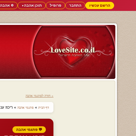
הרשם עכשיו
התחבר
פרופיל
תוכן אהבה
✡️ אהבה 
▼
« חזרה לפתגמי אהבה
»
» ריכוז ענ
דף הבית
פתגמי אהבה
💬 פתגמי אהבה